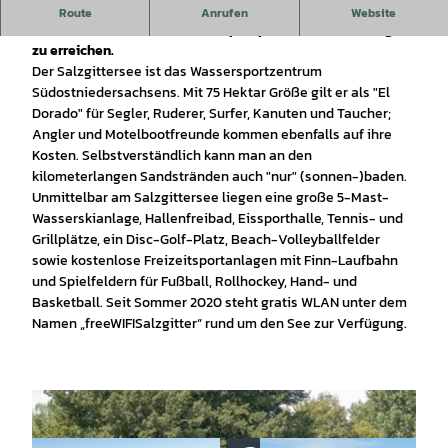
Jegliche Formen des Wassersports sind am Salzgittersee
Route
Anrufen
Website
durchführbar. Kostenfreie Großparkplätze am Ufer sind gut
zu erreichen.
Der Salzgittersee ist das Wassersportzentrum
Südostniedersachsens. Mit 75 Hektar Größe gilt er als "El
Dorado" für Segler, Ruderer, Surfer, Kanuten und Taucher;
Angler und Motelbootfreunde kommen ebenfalls auf ihre
Kosten. Selbstverständlich kann man an den
kilometerlangen Sandstränden auch "nur" (sonnen-)baden.
Unmittelbar am Salzgittersee liegen eine große 5-Mast-
Wasserskianlage, Hallenfreibad, Eissporthalle, Tennis- und
Grillplätze, ein Disc-Golf-Platz, Beach-Volleyballfelder
sowie kostenlose Freizeitsportanlagen mit Finn-Laufbahn
und Spielfeldern für Fußball, Rollhockey, Hand- und
Basketball. Seit Sommer 2020 steht gratis WLAN unter dem
Namen „freeWIFISalzgitter“ rund um den See zur Verfügung.