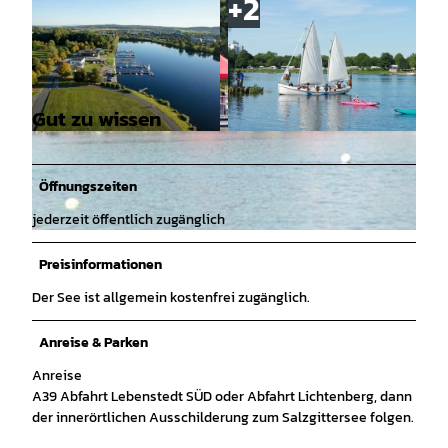
Gut zu wissen
© Tourist-Information Salzgitter |
CC-BY-SA
© Tourist-Information Salzgitter |
CC-BY-SA
Öffnungszeiten
jederzeit öffentlich zugänglich
© Anne König, Tourist-Information Salzgitter |
CC-BY
Preisinformationen
Der See ist allgemein kostenfrei zugänglich.
Anreise & Parken
Anreise
A39 Abfahrt Lebenstedt SÜD oder Abfahrt Lichtenberg, dann
der innerörtlichen Ausschilderung zum Salzgittersee folgen.