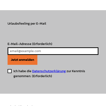
s
c
k
u
a
n
t
e
T
T
t
t
a
b
o
u
s
e
g
o
k
b
A
r
r
Urlaubsfeeling per E-Mail
o
e
p
e
a
k
p
s
m
t
E-Mail-Adresse
(Erforderlich)
Jetzt anmelden
Ich habe die
Datenschutzerklärung
zur Kenntnis
genommen.
(Erforderlich)