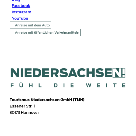
Facebook
Instagram
YouTube
Anreise mit dem Auto
Anreise mit öffentlichen Verkehrsmitteln
Tourismus Niedersachsen GmbH (TMN)
Essener Str. 1
30173 Hannover
I
f
T
Y
W
P
n
a
i
o
h
i