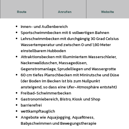
Modernes Bad für Sport- oder Freizeitschwimmer im
Route
Anrufen
Website
Zentrum von Gifhorn
Innen- und Außenbereich
Sportschwimmbecken mit 6 vollwertigen Bahnen
Lehrschwimmbecken mit durchgängig 30 Grad Celsius
Wassertemperatur und zwischen 0 und 1,80 Meter
einstellbarem Hubboden
Attraktionsbecken mit illuminiertem Wasserschleier,
Nackenwallduschen, Massagedüsen,
Gegenstromanlage, Sprudelliegen und Wassergrotte
60 cm tiefes Planschbecken mit Minirutsche und Düse
(der Boden im Becken ist bis zum Nullpunkt
ansteigend, so dass eine Ufer-Atmosphäre entsteht)
Freibad-Schwimmerbecken
Gastronomiebereich, Bistro, Kiosk und Shop
barrierefrei
wettkampftauglich
Angebote wie Aquajogging, Aquafitness,
Babyschwimmen und Bewegungstherapie