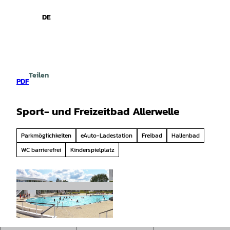
spiele
Z
u
DE
Leichte
Gebärdensprache
Suche
Menü
m
Sprache
I
n
h
a
Teilen
l
PDF
t
Sport- und Freizeitbad Allerwelle
Parkmöglichkeiten
eAuto-Ladestation
Freibad
Hallenbad
WC barrierefrei
Kinderspielplatz
© Allerwelle |
CC-BY