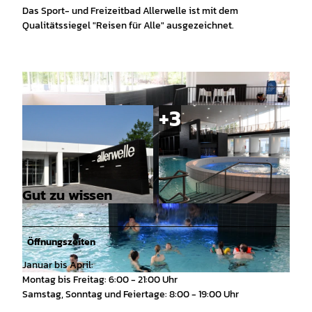
Das Sport- und Freizeitbad Allerwelle ist mit dem
Qualitätssiegel "Reisen für Alle" ausgezeichnet.
Gut zu wissen
© Allerwelle |
CC-BY
© Allerwelle |
CC-BY
Öffnungszeiten
Januar bis April:
Montag bis Freitag: 6:00 - 21:00 Uhr
© Allerwelle |
CC-BY
Samstag, Sonntag und Feiertage: 8:00 - 19:00 Uhr