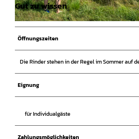
Gut zu wissen
© MarTiem Fotografie/ Flusslandschaft Elbe GmbH, Markus Tiemann |
CC0
© MarTiem Fotografie/ Flusslandschaft Elbe GmbH, Markus Tiemann |
CC0
Öffnungszeiten
Die Rinder stehen in der Regel im Sommer auf d
Eignung
für Individualgäste
Zahlungsmöglichkeiten