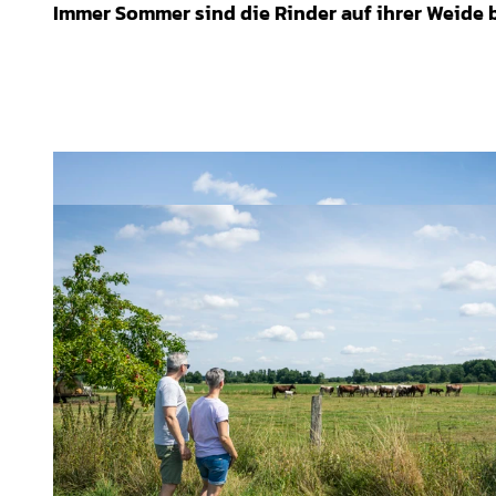
b
Immer Sommer sind die Rinder auf ihrer Weide be
s
p
i
e
l
e
n