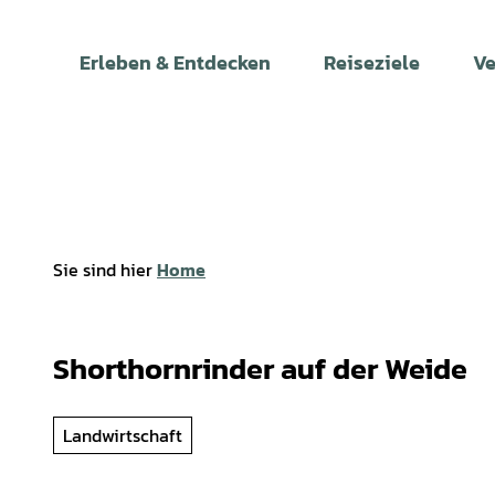
Z
u
Erleben & Entdecken
Reiseziele
Ve
m
I
n
h
a
l
t
Sie sind hier
Home
Shorthornrinder auf der Weide
Landwirtschaft