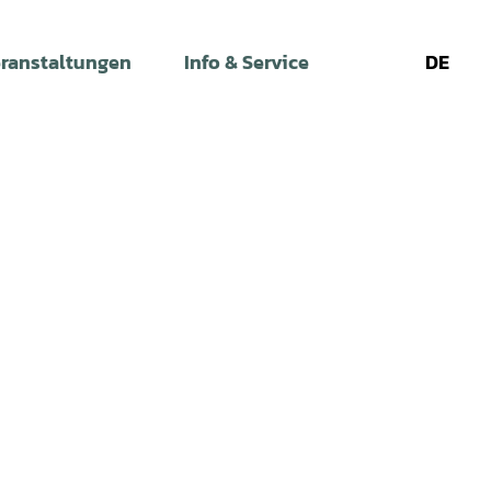
ranstaltungen
Info & Service
DE
Leichte
Gebärdens
Su
Sprache