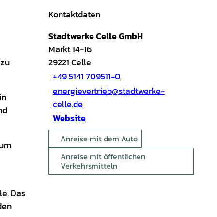
Kontaktdaten
Stadtwerke Celle GmbH
Markt 14-16
 zu
29221
Celle
+49 5141 709511-0
energievertrieb@stadtwerke-
in
celle.de
nd
Website
Anreise mit dem Auto
 um
Anreise mit öffentlichen
Verkehrsmitteln
le. Das
 den