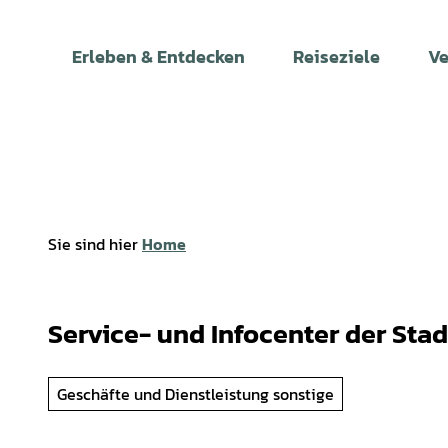
Z
u
Erleben & Entdecken
Reiseziele
Ve
m
I
n
h
a
l
t
Sie sind hier
Home
Service- und Infocenter der Stad
Geschäfte und Dienstleistung sonstige