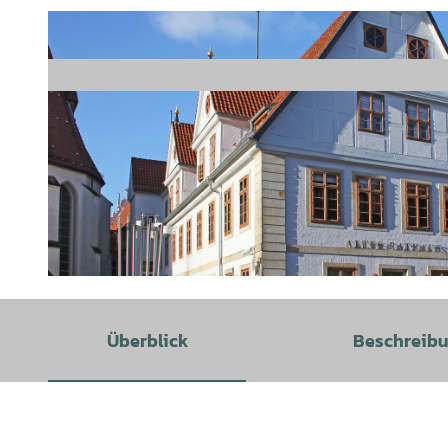
© Stadt Celle |
CC-BY-SA
Überblick
Beschreib