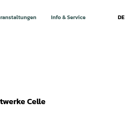
ranstaltungen
Info & Service
DE
Leichte
Gebärdens
Su
Sprache
twerke Celle