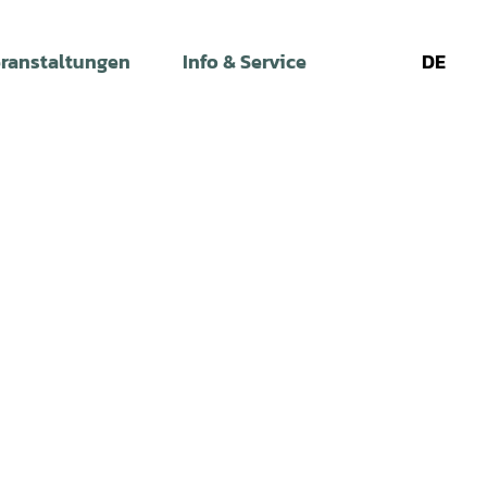
ranstaltungen
Info & Service
DE
Leichte
Gebärdens
Su
Sprache