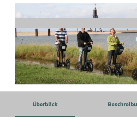
©
CC-BY-SA
Überblick
Beschreib