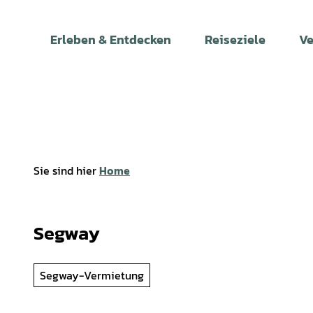
Z
u
Erleben & Entdecken
Reiseziele
Ve
m
I
n
h
a
l
t
Sie sind hier
Home
Segway
Segway-Vermietung