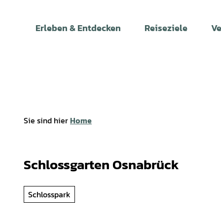
Z
u
Erleben & Entdecken
Reiseziele
Ve
m
I
n
h
a
l
t
Sie sind hier
Home
Schlossgarten Osnabrück
Schlosspark