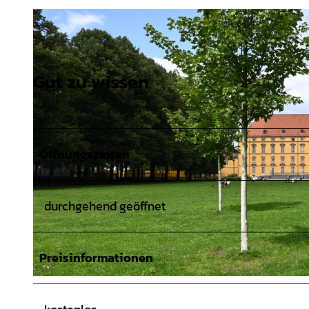
Gut zu wissen
Öffnungszeiten
durchgehend geöffnet
Preisinformationen
© Susanne Schoon |
CC-BY-SA