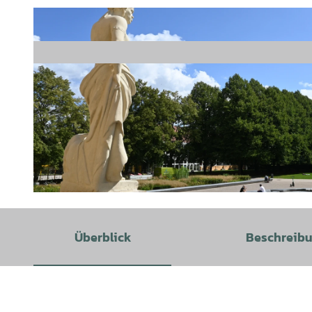
© Susanne Schoon |
CC-BY-SA
Überblick
Beschreib