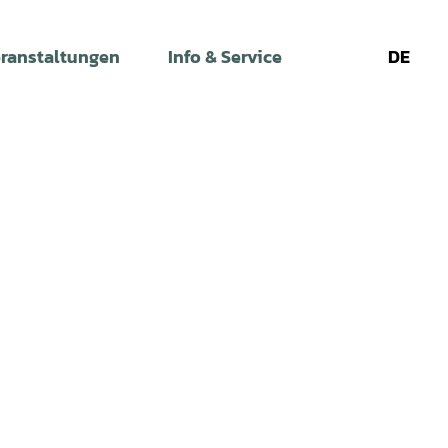
ranstaltungen
Info & Service
DE
Leichte
Gebärdens
Su
Sprache