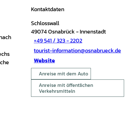
Kontaktdaten
Schlosswall
49074
Osnabrück
- Innenstadt
 nach
+49 541 / 323 - 2202
tourist-information@osnabrueck.de
echs
Website
iche
Anreise mit dem Auto
Anreise mit öffentlichen
Verkehrsmitteln