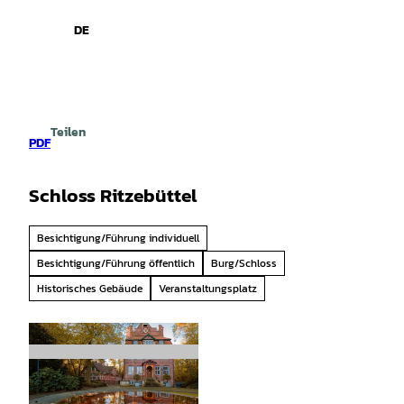
spiele
Z
u
DE
Leichte
Gebärdensprache
Suche
Menü
m
Sprache
I
n
h
a
Teilen
l
PDF
t
Schloss Ritzebüttel
Besichtigung/Führung individuell
Besichtigung/Führung öffentlich
Burg/Schloss
Historisches Gebäude
Veranstaltungsplatz