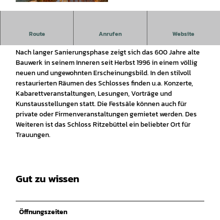
© Hartmut Adelmann |
CC-BY-SA
Das Schloss Ritzebüttel ist eines der ältesten noch
Route
Anrufen
Website
erhaltenen Profanbauten in Niedersachsen.
Nach langer Sanierungsphase zeigt sich das 600 Jahre alte
Bauwerk in seinem Inneren seit Herbst 1996 in einem völlig
neuen und ungewohnten Erscheinungsbild. In den stilvoll
restaurierten Räumen des Schlosses finden u.a. Konzerte,
Kabarettveranstaltungen, Lesungen, Vorträge und
Kunstausstellungen statt. Die Festsäle können auch für
private oder Firmenveranstaltungen gemietet werden. Des
Weiteren ist das Schloss Ritzebüttel ein beliebter Ort für
Trauungen.
Gut zu wissen
Öffnungszeiten