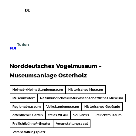
spiele
Z
u
DE
Leichte
Gebärdensprache
Suche
Menü
m
Sprache
I
n
h
a
Teilen
l
PDF
t
Norddeutsches Vogelmuseum -
Museumsanlage Osterholz
Heimat-/Heimatkundemuseum
Historisches Museum
Museumsdorf
Naturkundliches/Naturwissenschaftliches Museum
Regionalmuseum
Volkskundemuseum
Historisches Gebäude
öffentlicher Garten
freies WLAN
Souvenirs
Freilichtmuseum
Freilichtbühne/-theater
Veranstaltungssaal
Veranstaltungsplatz