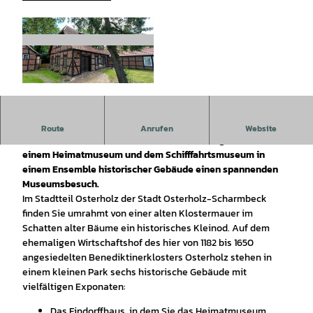
© Saskia Hansen - Touristikagentur Teufelsmoo
r-Worpswede-Unterweser e.V. |
CC-BY-SA
Die Museumsanlage in Osterholz-Scharmbeck bietet den
Route
Anrufen
Website
Besuchenden mit einem naturkundlichen Vogelmuseum,
einem Heimatmuseum und dem Schifffahrtsmuseum in
einem Ensemble historischer Gebäude einen spannenden
Museumsbesuch.
Im Stadtteil Osterholz der Stadt Osterholz-Scharmbeck
finden Sie umrahmt von einer alten Klostermauer im
Schatten alter Bäume ein historisches Kleinod. Auf dem
ehemaligen Wirtschaftshof des hier von 1182 bis 1650
angesiedelten Benediktinerklosters Osterholz stehen in
einem kleinen Park sechs historische Gebäude mit
vielfältigen Exponaten:
Das Findorffhaus, in dem Sie das Heimatmuseum