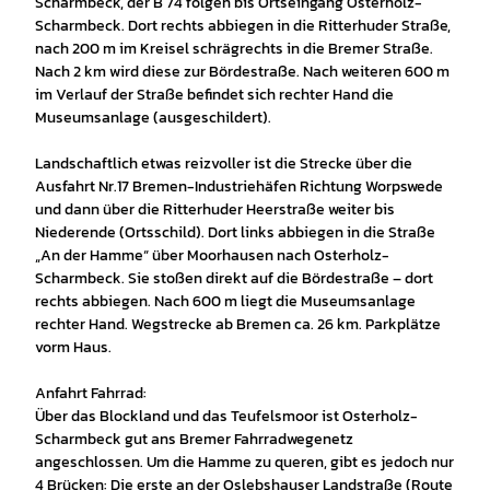
Scharmbeck, der B 74 folgen bis Ortseingang Osterholz-
Scharmbeck. Dort rechts abbiegen in die Ritterhuder Straße,
nach 200 m im Kreisel schrägrechts in die Bremer Straße.
Nach 2 km wird diese zur Bördestraße. Nach weiteren 600 m
im Verlauf der Straße befindet sich rechter Hand die
Museumsanlage (ausgeschildert).
Landschaftlich etwas reizvoller ist die Strecke über die
Ausfahrt Nr.17 Bremen-Industriehäfen Richtung Worpswede
und dann über die Ritterhuder Heerstraße weiter bis
Niederende (Ortsschild). Dort links abbiegen in die Straße
„An der Hamme“ über Moorhausen nach Osterholz-
Scharmbeck. Sie stoßen direkt auf die Bördestraße – dort
rechts abbiegen. Nach 600 m liegt die Museumsanlage
rechter Hand. Wegstrecke ab Bremen ca. 26 km. Parkplätze
vorm Haus.
Anfahrt Fahrrad:
Über das Blockland und das Teufelsmoor ist Osterholz-
Scharmbeck gut ans Bremer Fahrradwegenetz
angeschlossen. Um die Hamme zu queren, gibt es jedoch nur
4 Brücken: Die erste an der Oslebshauser Landstraße (Route