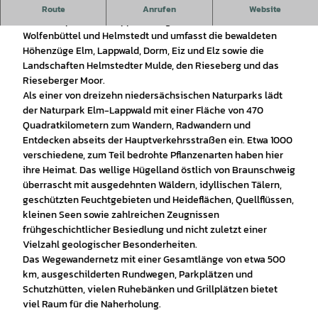
Genießen Sie die intakte Natur nach Herzenslust!
Route
Anrufen
Website
Der Naturpark Elm-Lappwald liegt in den Landkreisen
Wolfenbüttel und Helmstedt und umfasst die bewaldeten
Höhenzüge Elm, Lappwald, Dorm, Eiz und Elz sowie die
Landschaften Helmstedter Mulde, den Rieseberg und das
Rieseberger Moor.
Als einer von dreizehn niedersächsischen Naturparks lädt
der Naturpark Elm-Lappwald mit einer Fläche von 470
Quadratkilometern zum Wandern, Radwandern und
Entdecken abseits der Hauptverkehrsstraßen ein. Etwa 1000
verschiedene, zum Teil bedrohte Pflanzenarten haben hier
ihre Heimat. Das wellige Hügelland östlich von Braunschweig
überrascht mit ausgedehnten Wäldern, idyllischen Tälern,
geschützten Feuchtgebieten und Heideflächen, Quellflüssen,
kleinen Seen sowie zahlreichen Zeugnissen
frühgeschichtlicher Besiedlung und nicht zuletzt einer
Vielzahl geologischer Besonderheiten.
Das Wegewandernetz mit einer Gesamtlänge von etwa 500
km, ausgeschilderten Rundwegen, Parkplätzen und
Schutzhütten, vielen Ruhebänken und Grillplätzen bietet
viel Raum für die Naherholung.