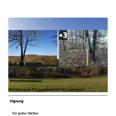
Gut zu wissen
© Lina Krause Nhavo |
CC-BY-SA
© Lina Krause Nhavo |
CC-BY-SA
Preisinformationen
Der Naturpark Elm Lappwald ist frei zugänglich.
© Lina Krause Nhavo |
CC-BY-SA
Eignung
für jedes Wetter