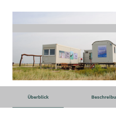
© Joke Pouliart, waddensea.travel |
CC-BY
Überblick
Beschreib