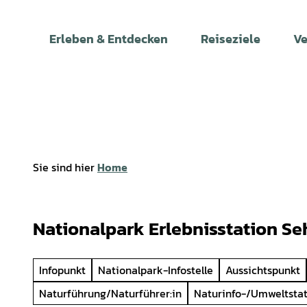
Z
u
Erleben & Entdecken
Reiseziele
Ve
m
I
n
h
a
l
t
Sie sind hier
Home
Nationalpark Erlebnisstation Se
Infopunkt
Nationalpark-Infostelle
Aussichtspunkt
Naturführung/Naturführer:in
Naturinfo-/Umweltsta