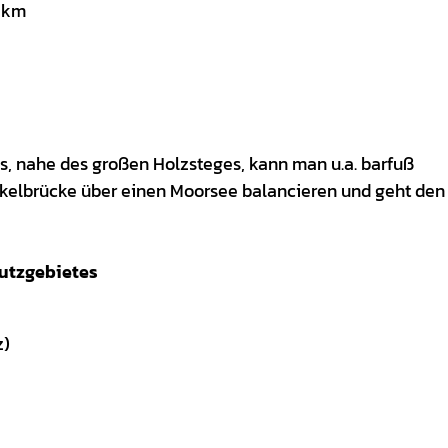
5 km
s, nahe des großen Holzsteges, kann man u.a. barfuß
ckelbrücke über einen Moorsee balancieren und geht den
hutzgebietes
z)