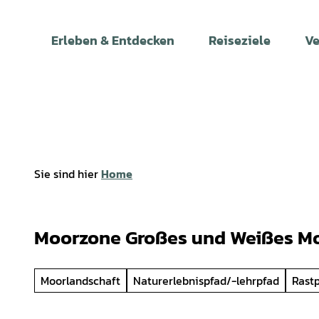
Z
u
Erleben & Entdecken
Reiseziele
Ve
m
I
n
h
a
l
t
Sie sind hier
Home
Moorzone Großes und Weißes M
Moorlandschaft
Naturerlebnispfad/-lehrpfad
Rastp