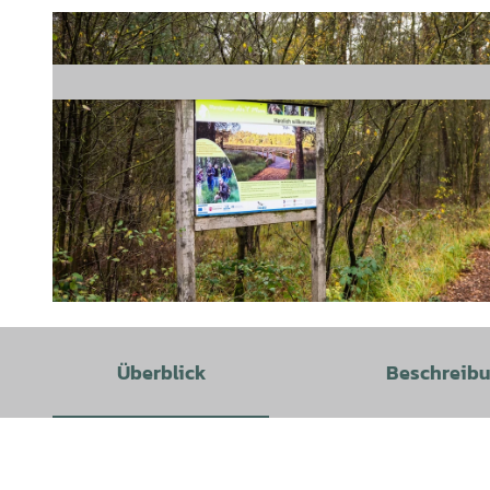
© Rotenburg (Wümme), Markus Tiemann |
CC-BY-SA
Überblick
Beschreib