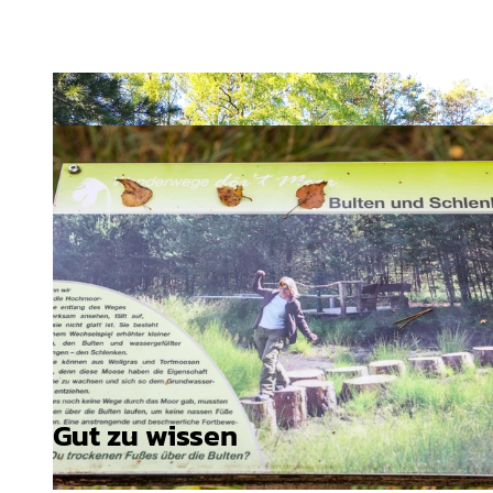
Gut zu wissen
© Stadt Rotenburg (Wümme), Benjamin Roolfs |
CC-BY-SA