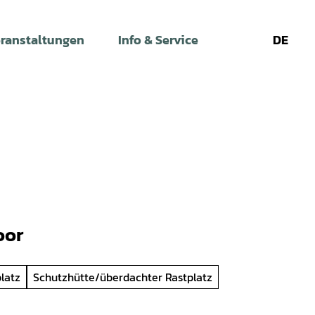
ranstaltungen
Info & Service
DE
Leichte
Gebärdens
Su
Sprache
oor
latz
Schutzhütte/überdachter Rastplatz