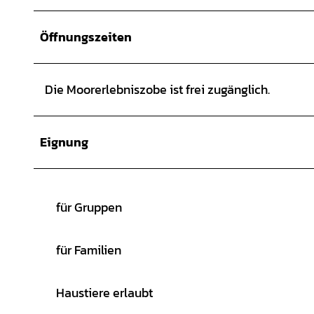
© Markus Tiemann |
CC-BY-SA
Öffnungszeiten
Die Moorerlebniszobe ist frei zugänglich.
Eignung
für Gruppen
für Familien
Haustiere erlaubt