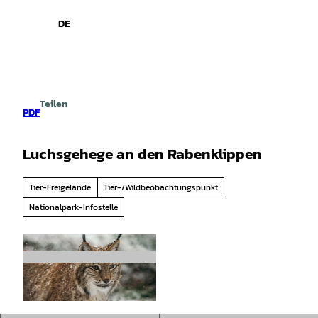
spiele
Z
u
DE
Leichte
Gebärdensprache
Suche
Menü
m
Sprache
I
n
h
a
Teilen
l
PDF
t
Luchsgehege an den Rabenklippen
Tier-Freigelände
Tier-/Wildbeobachtungspunkt
Nationalpark-Infostelle
© Sebastian Berbalk |
CC-BY-SA