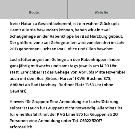
Die Pinselohren sind zurück in den Harzer Wäldern.
Route
Website
Aber sie sind - wie alle Katzen - sehr scheu. Wer sie also in
freier Natur zu Gesicht bekommt, ist ein wahrer Glückspilz.
Damit alle sie bewundern können, haben wir ein zwei
Schaugehege an der Rabenklippe bei Bad Harzburg gebaut.
Der größere von zwei Gehegeteilen wird von den drei im Jahr
2013 geborenen Luchsen Paul, Alice und Ellen bewohnt.
Luchsfütterungen am Gehege an den Rabenklippen finden
ganzjährig mittwochs und samstags jeweils um 14.30 Uhr
statt. Erreichbar ist das Gehege von April bis Mitte November
auch mit dem Bus „Grüner Harzer“ (KVG-Buslinie 875,
Abfahrt ab Bad Harzburg, Berliner Platz 13.53 Uhr (ohne
Gewähr)).
Hinweis für Gruppen: Eine Anmeldung zur Luchsfütterung
selbst ist (auch für Gruppen) nicht notwendig. Allerdings ist
für eine Busfahrt mit der KVG Linie 875 für Gruppen ab 20
Personen eine Anmeldung unter Tel. 05322 52017
erforderlich.