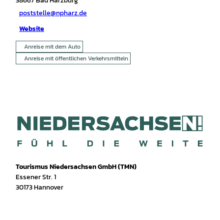
38667
Bad Harzburg
poststelle@npharz.de
Website
Anreise mit dem Auto
Anreise mit öffentlichen Verkehrsmitteln
Tourismus Niedersachsen GmbH (TMN)
Essener Str. 1
30173 Hannover
I
f
T
Y
W
P