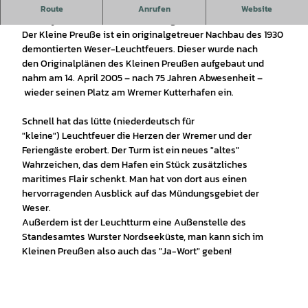
Historischer Nachbau des Wremer Quermarkenfeuers von
Route
Anrufen
Website
1907 – jetzt Besucher- und Trauungsturm.
Der Kleine Preuße ist ein originalgetreuer Nachbau des 1930
demontierten Weser-Leuchtfeuers. Dieser wurde nach
den Originalplänen des Kleinen Preußen aufgebaut und
nahm am 14. April 2005 – nach 75 Jahren Abwesenheit –
wieder seinen Platz am Wremer Kutterhafen ein.
Schnell hat das lütte (niederdeutsch für
"kleine") Leuchtfeuer die Herzen der Wremer und der
Feriengäste erobert. Der Turm ist ein neues "altes"
Wahrzeichen, das dem Hafen ein Stück zusätzliches
maritimes Flair schenkt. Man hat von dort aus einen
hervorragenden Ausblick auf das Mündungsgebiet der
Weser.
Außerdem ist der Leuchtturm eine Außenstelle des
Standesamtes Wurster Nordseeküste, man kann sich im
Kleinen Preußen also auch das "Ja-Wort" geben!