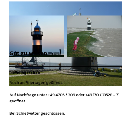
Gut zu wissen
© Copyright Beate Ulich Wremen |
CC0
©
CC0
Öffnungszeiten
Auch an Feiertagen geöffnet.
©
CC0
Auf Nachfrage unter +49 4705 / 309 oder +49 170 / 18528 - 71
geöffnet.
Bei Schietwetter geschlossen.