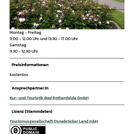
© carpesol SPA Therme |
CC-BY-SA
© Tourismusgesellschaft Osnabrücker Land, Th
orsten Schoentaube |
CC-BY-SA
Öffnungszeiten
Öffnungszeiten Kur und Touristik Bad Rothenfelde:
Montag - Freitag
© Hans-Peter Fröbel |
CC-BY-SA
9.00 - 12.00 Uhr und 13.30 - 17.00 Uhr
Samstag
9.30 - 12.30 Uhr
Preisinformationen
kostenlos
Ansprechpartner:in
Kur- und Touristik Bad Rothenfelde GmbH
Lizenz (Stammdaten)
Tourismusgesellschaft Osnabrücker Land mbH