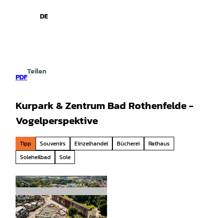
spiele
Z
u
DE
Leichte
Gebärdensprache
Suche
Menü
m
Sprache
I
n
h
a
Teilen
l
PDF
t
Kurpark & Zentrum Bad Rothenfelde -
Vogelperspektive
Tipp
Souvenirs
Einzelhandel
Bücherei
Rathaus
Soleheilbad
Sole