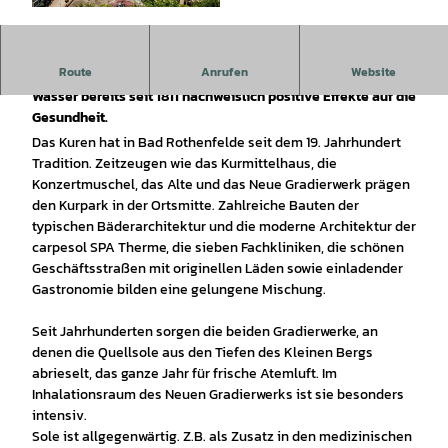
© Tourismusgesellschaft Osnabrücker Land mb
H, Christoph Steinweg | KI-optimiert |
CC-BY-SA
Route
Anrufen
Website
Im Sole‐Heilbad Bad Rothenfelde hat die Therapie mit
Wasser bereits seit 1811 nachweislich positive Effekte auf die
Gesundheit
.
Das Kuren hat in Bad Rothenfelde seit dem 19. Jahrhundert
Tradition. Zeitzeugen wie das Kurmittelhaus, die
Konzertmuschel, das Alte und das Neue Gradierwerk prägen
den Kurpark in der Ortsmitte. Zahlreiche Bauten der
typischen Bäderarchitektur und die moderne Architektur der
carpesol SPA Therme, die sieben Fachkliniken, die schönen
Geschäftsstraßen mit originellen Läden sowie einladender
Gastronomie bilden eine gelungene Mischung.
Seit Jahrhunderten sorgen die beiden Gradierwerke, an
denen die Quellsole aus den Tiefen des Kleinen Bergs
abrieselt, das ganze Jahr für frische Atemluft. Im
Inhalationsraum des Neuen Gradierwerks ist sie besonders
intensiv.
Sole ist allgegenwärtig. Z.B. als Zusatz in den medizinischen