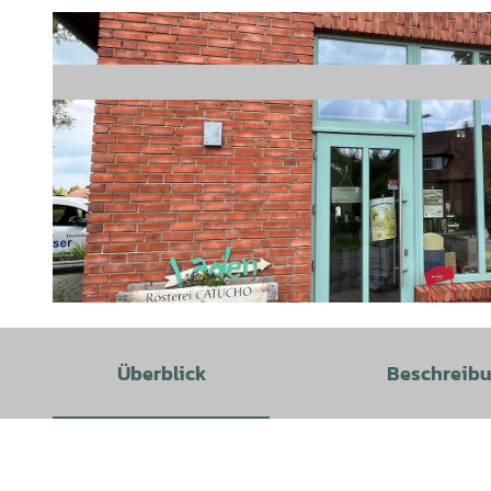
© Mittelweser-Touristik GmbH |
CC-BY
Überblick
Beschreib