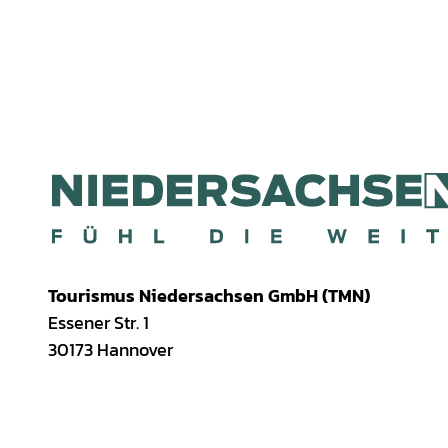
Tourismus Niedersachsen GmbH (TMN)
Essener Str. 1
30173 Hannover
I
f
T
Y
W
P
n
a
i
o
h
i