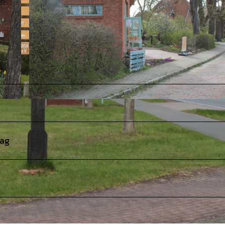
© Mittelweser-Touristik GmbH |
CC-BY
tag