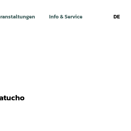
ranstaltungen
Info & Service
DE
Leichte
Gebärdens
Su
Sprache
Catucho