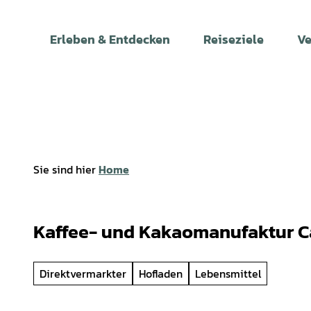
Z
u
Erleben & Entdecken
Reiseziele
Ve
m
I
n
h
a
l
t
Sie sind hier
Home
Kaffee- und Kakaomanufaktur 
Direktvermarkter
Hofladen
Lebensmittel