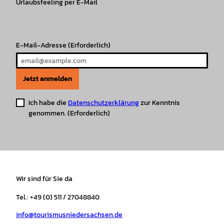
r
Urlaubsfeeling per E-Mail
o
e
p
e
a
k
p
s
m
t
E-Mail-Adresse
(Erforderlich)
Jetzt anmelden
Ich habe die
Datenschutzerklärung
zur Kenntnis
genommen.
(Erforderlich)
Wir sind für Sie da
Tel.: +49 (0) 511 / 27048840
info@tourismusniedersachsen.de