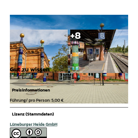
Gut zu wissen
© Ulrich von dem Bruch/Lüneburger Heide Gm
© Ulrich von dem Bruch/Lüneburger Heide Gm
bH |
CC-BY-SA
bH |
CC-BY-SA
Preisinformationen
Führung/ pro Person: 5,00 €
© Ulrich von dem Bruch/Lüneburger Heide GmbH |
CC-BY-SA
Lizenz (Stammdaten)
Lüneburger Heide GmbH