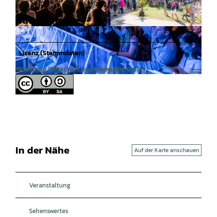
Gut zu wissen
© Lars Hung |
CC-BY
© Thomas Kubiczek |
CC-BY
Lizenz (Stammdaten)
Wolfsburg Wirtschaft und Marketing GmbH
© Lars Hung |
CC-BY
In der Nähe
Auf der Karte anschauen
Veranstaltung
Sehenswertes