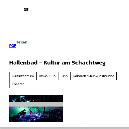
spiele
Z
u
DE
Leichte
Gebärdensprache
Suche
Menü
m
Sprache
I
n
h
a
Teilen
l
PDF
t
Hallenbad - Kultur am Schachtweg
Kulturzentrum
Disko/Club
Kino
Kabarett/Kleinkunstbühne
Theater
© Lars Hung |
CC-BY