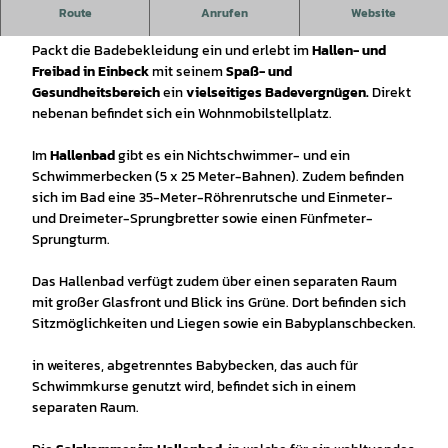
Das
Schwimmbad
in Einbeck besteht aus einem Hallen- und
Route
Anrufen
Website
einem Freibad und einer Salzkammer.
Packt die Badebekleidung ein und erlebt im
Hallen- und
Freibad in Einbeck
mit seinem
Spaß- und
Gesundheitsbereich
ein
vielseitiges Badevergnügen.
Direkt
nebenan befindet sich ein Wohnmobilstellplatz.
Im
Hallenbad
gibt es ein Nichtschwimmer- und ein
Schwimmerbecken (5 x 25 Meter-Bahnen). Zudem befinden
sich im Bad eine 35-Meter-Röhrenrutsche und Einmeter-
und Dreimeter-Sprungbretter sowie einen Fünfmeter-
Sprungturm.
Das Hallenbad verfügt zudem über einen separaten Raum
mit großer Glasfront und Blick ins Grüne. Dort befinden sich
Sitzmöglichkeiten und Liegen sowie ein Babyplanschbecken.
in weiteres, abgetrenntes Babybecken, das auch für
Schwimmkurse genutzt wird, befindet sich in einem
separaten Raum.