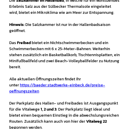
Die
Salzkammer im Hallenbad
, in welche für ein wohltuendes
Erlebnis Salz aus der Sülbecker Thermalsole eingeleitet
wird, bietet ein Mikroklima wie am Meer zur Entspannung.
Hinweis:
Die Salzkammer ist nur in der Hallenbadsaison
geöffnet.
Das
Freibad
bietet ein Nichtschwimmerbecken und ein
Schwimmerbecken mit 6 x 25-Meter-Bahnen. Weiterhin
stehen zusätzlich ein Basketballkorb, Tischtennisplatten, ein
Minifußballfeld und zwei Beach-Volleyballfelder zu Nutzung
bereit.
Alle aktuellen Öffnungszeiten findet ihr
unter
https://baeder.stadtwerke-einbeck.de/preise-
oeffnungszeiten
Der Parkplatz des Hallen- und Freibades ist Ausgangspunkt
für die Vitalwege
1,
2 und 3
. Der Parkplatz liegt ideal und
bietet einen bequemen Einstieg in die abwechslungsreichen
Routen. Zusätzlich kann auch von hier der
Vitalweg 22
begonnen werden.