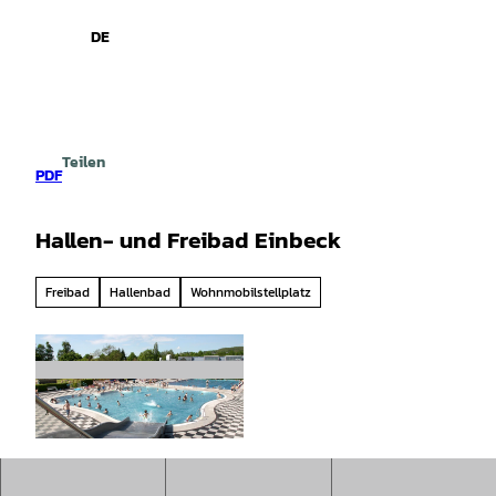
spiele
Z
u
DE
Leichte
Gebärdensprache
Suche
Menü
m
Sprache
I
n
h
a
Teilen
l
PDF
t
Hallen- und Freibad Einbeck
Freibad
Hallenbad
Wohnmobilstellplatz
© Stadtwerke Einbeck GmbH |
CC-BY