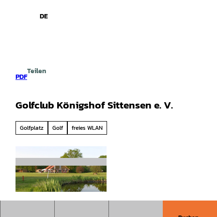
spiele
Z
u
DE
Leichte
Gebärdensprache
Suche
Menü
m
Sprache
I
n
h
a
Teilen
l
PDF
t
Golfclub Königshof Sittensen e. V.
Golfplatz
Golf
freies WLAN
© Golfclub Königshof Sittensen |
CC-BY