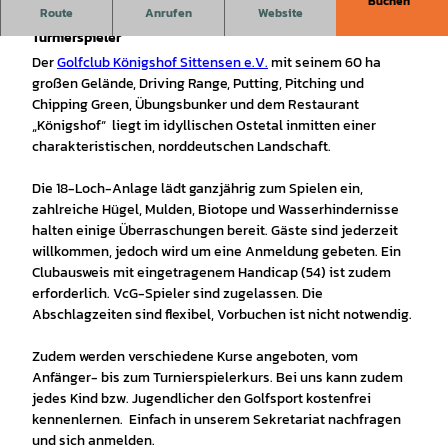
Buchen
Route
Anrufen
Website
60 ha großer Golfplatz mit 18-Loch-Anlage für Anfänger bis
Turnierspieler
Der
Golfclub Königshof Sittensen e.V.
mit seinem 60 ha
großen Gelände, Driving Range, Putting, Pitching und
Chipping Green, Übungsbunker und dem Restaurant
„Königshof“ liegt im idyllischen Ostetal inmitten einer
charakteristischen, norddeutschen Landschaft.
Die 18-Loch-Anlage lädt ganzjährig zum Spielen ein,
zahlreiche Hügel, Mulden, Biotope und Wasserhindernisse
halten einige Überraschungen bereit. Gäste sind jederzeit
willkommen, jedoch wird um eine Anmeldung gebeten. Ein
Clubausweis mit eingetragenem Handicap (54) ist zudem
erforderlich. VcG-Spieler sind zugelassen. Die
Abschlagzeiten sind flexibel, Vorbuchen ist nicht notwendig.
Zudem werden verschiedene Kurse angeboten, vom
Anfänger- bis zum Turnierspielerkurs. Bei uns kann zudem
jedes Kind bzw. Jugendlicher den Golfsport kostenfrei
kennenlernen. Einfach in unserem Sekretariat nachfragen
und sich anmelden.