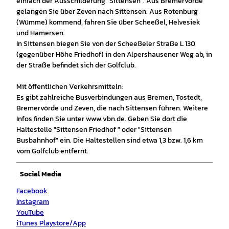
einfach der Ausschilderung "Sittensen". Aus Bremervörde
gelangen Sie über Zeven nach Sittensen. Aus Rotenburg
(Wümme) kommend, fahren Sie über Scheeßel, Helvesiek
und Hamersen.
In Sittensen biegen Sie von der Scheeßeler Straße L 130
(gegenüber Höhe Friedhof) in den Alpershausener Weg ab, in
der Straße befindet sich der Golfclub.
Mit öffentlichen Verkehrsmitteln:
Es gibt zahlreiche Busverbindungen aus Bremen, Tostedt,
Bremervörde und Zeven, die nach Sittensen führen. Weitere
Infos finden Sie unter www.vbn.de. Geben Sie dort die
Haltestelle "Sittensen Friedhof " oder "Sittensen
Busbahnhof" ein. Die Haltestellen sind etwa 1,3 bzw. 1,6 km
vom Golfclub entfernt.
Social Media
Facebook
Instagram
YouTube
iTunes Playstore/App