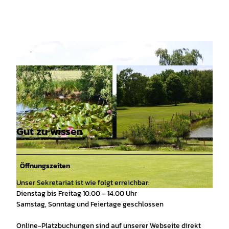
Gut zu wissen
© Golfclub Königshof Sittensen, Janine-Kim Li
© Golfclub Königshof Sittensen, Janine-Kim Li
ndhorst |
CC-BY
ndhorst |
CC-BY
Öffnungszeiten
Unser Sekretariat ist wie folgt erreichbar:
Dienstag bis Freitag 10.00 – 14.00 Uhr
© Golfclub Königshof Sittensen , Janine-Kim Lindhorst |
CC-BY
Samstag, Sonntag und Feiertage geschlossen
Online-Platzbuchungen sind auf unserer Webseite direkt