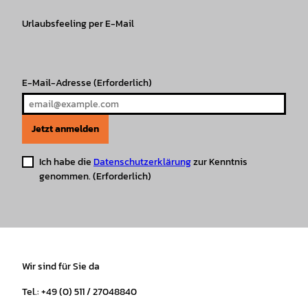
g
o
k
b
A
r
r
Urlaubsfeeling per E-Mail
o
e
p
e
a
k
p
s
m
t
E-Mail-Adresse
(Erforderlich)
Jetzt anmelden
Ich habe die
Datenschutzerklärung
zur Kenntnis
genommen.
(Erforderlich)
Wir sind für Sie da
Tel.: +49 (0) 511 / 27048840