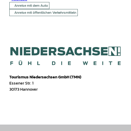
Anreise mit dem Auto
Anreise mit öffentlichen Verkehrsmitteln
Tourismus Niedersachsen GmbH (TMN)
Essener Str. 1
30173 Hannover
I
f
T
Y
W
P
n
a
i
o
h
i
s
c
k
u
a
n
t
e
T
T
t
t
a
b
o
u
s
e