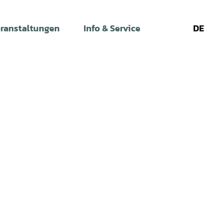
ranstaltungen
Info & Service
DE
Leichte
Gebärdens
Su
Sprache