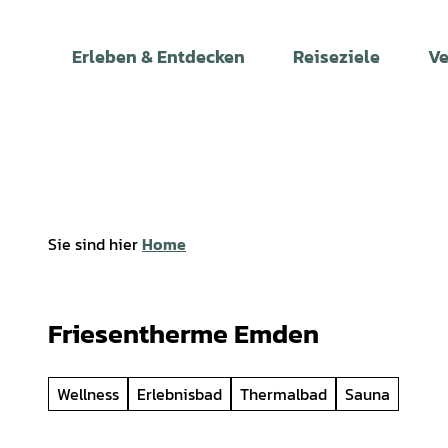
Z
u
Erleben & Entdecken
Reiseziele
Ve
m
I
n
h
a
l
t
Sie sind hier
Home
Friesentherme Emden
Wellness
Erlebnisbad
Thermalbad
Sauna