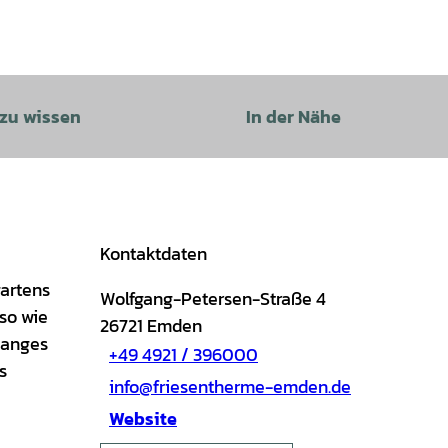
 zu wissen
In der Nähe
Kontaktdaten
artens
Wolfgang-Petersen-Straße 4
so wie
26721
Emden
langes
+49 4921 / 396000
s
info@friesentherme-emden.de
Website