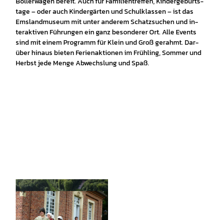
Bol­ler­wa­gen be­reit. Auch für Fa­mi­li­en­tref­fen, Kin­der­ge­burts­
ta­ge – oder auch Kin­der­gär­ten und Schul­klas­sen – ist das
Ems­land­mu­se­um mit un­ter an­de­rem Schatz­su­chen und in­
ter­ak­ti­ven Füh­run­gen ein ganz be­son­de­rer Ort. Al­le Events
sind mit ei­nem Pro­gramm für Klein und Groß ge­rahmt. Dar­
über hin­aus bie­ten Fe­ri­en­ak­tio­nen im Früh­ling, Som­mer und
Herbst je­de Men­ge Ab­wechs­lung und Spaß.