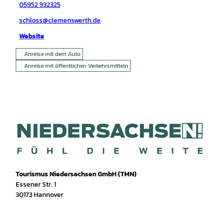
05952 932325
schloss@clemenswerth.de
Website
Anreise mit dem Auto
Anreise mit öffentlichen Verkehrsmitteln
Tourismus Niedersachsen GmbH (TMN)
Essener Str. 1
30173 Hannover
I
f
T
Y
W
P