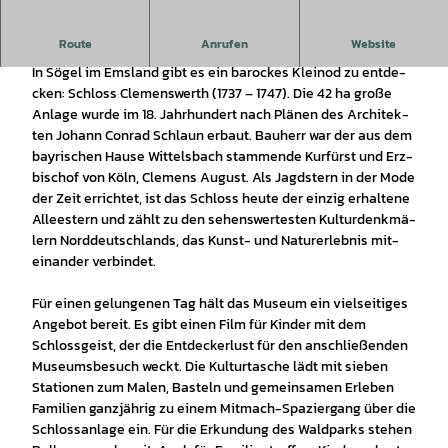
Route
Anrufen
Website
Der Stern im Emsland
In Sö­gel im Ems­land gibt es ein ba­ro­ckes Klein­od zu ent­de­
cken: Schloss Cle­mens­werth (1737 – 1747). Die 42 ha gro­ße
An­la­ge wur­de im 18. Jahr­hun­dert nach Plä­nen des Ar­chi­tek­
ten Jo­hann Con­rad Schlaun er­baut. Bau­herr war der aus dem
bay­ri­schen Hau­se Wit­tels­bach stam­men­de Kur­fürst und Erz­
bi­schof von Köln, Cle­mens Au­gust. Als Jagd­stern in der Mo­de
der Zeit er­rich­tet, ist das Schloss heu­te der ein­zig er­hal­te­ne
Al­lee­stern und zählt zu den se­hens­wer­tes­ten Kul­tur­denk­mä­
lern Nord­deutsch­lands, das Kunst- und Na­tur­er­leb­nis mit­
ein­an­der ver­bin­det.
Für ei­nen ge­lun­ge­nen Tag hält das Mu­se­um ein viel­sei­ti­ges
An­ge­bot be­reit. Es gibt ei­nen Film für Kin­der mit dem
Schloss­geist, der die Ent­de­cker­lust für den an­schlie­ßen­den
Mu­se­ums­be­such weckt. Die Kul­tur­ta­sche lädt mit sie­ben
Sta­tio­nen zum Ma­len, Bas­teln und ge­mein­sa­men Er­le­ben
Fa­mi­li­en ganz­jäh­rig zu ei­nem Mit­mach-Spa­zier­gang über die
Schloss­an­la­ge ein. Für die Er­kun­dung des Wald­parks ste­hen