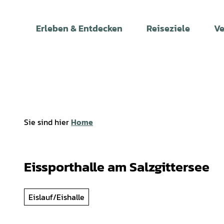
Z
u
Erleben & Entdecken
Reiseziele
Ve
m
I
n
h
a
l
t
Sie sind hier
Home
Eissporthalle am Salzgittersee
Eislauf/Eishalle