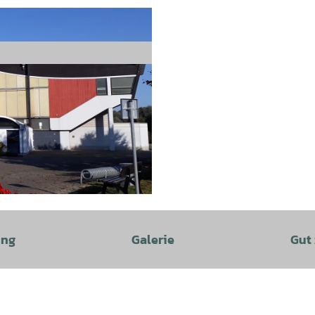
ung
Galerie
Gut