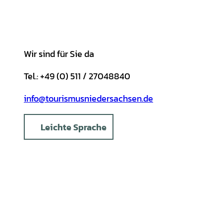
a
k
p
s
m
t
Wir sind für Sie da
Tel.: +49 (0) 511 / 27048840
info@tourismusniedersachsen.de
Leichte Sprache