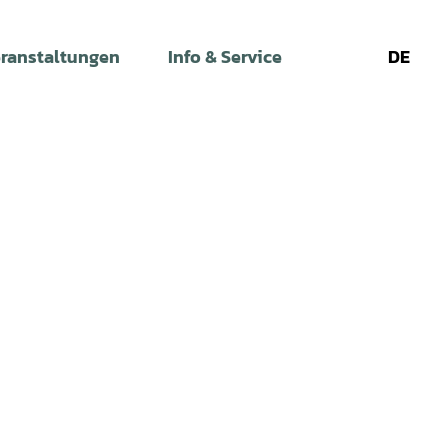
ranstaltungen
Info & Service
DE
Leichte
Gebärdens
Su
Sprache