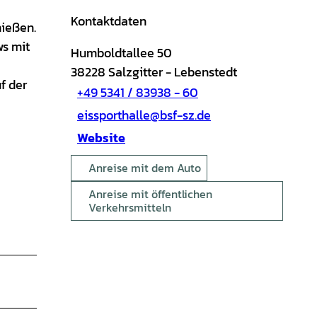
Kontaktdaten
hießen.
ws mit
Humboldtallee 50
38228
Salzgitter
- Lebenstedt
f der
+49 5341 / 83938 - 60
eissporthalle@bsf-sz.de
Website
Anreise mit dem Auto
Anreise mit öffentlichen
Verkehrsmitteln