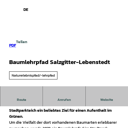
spiele
Z
u
DE
Leichte
Gebärdensprache
Suche
Menü
m
Sprache
I
n
h
a
Teilen
l
PDF
t
Baumlehrpfad Salzgitter-Lebenstedt
Naturerlebnispfad/-lehrpfad
Der Stadtpark im Zentrum von Salzgitter-Lebenstedt ist mit
Route
Anrufen
Website
seinem Baumbestand von ca. 900 Bäumen und dem
Stadtparkteich ein beliebtes Ziel für einen Aufenthalt im
Grünen.
Um die Vielfalt der dort vorhandenen Baumarten erlebbarer