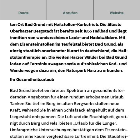
Weit­ab vom Lärm und der Hek­tik der Städ­te, in ei­nem ro­
Route
Anrufen
Website
man­ti­schen Tal ge­le­gen, fin­den Sie den staat­lich an­er­kann­
ten Ort Bad Grund mit Heil­stol­len-Kur­be­trieb. Die äl­tes­te
Ober­har­zer Berg­stadt ist be­reits seit 1855 Heil­bad und liegt
in­mit­ten von wun­der­schö­nen Laub- und Na­del­wäl­dern. Mit
dem Ei­sen­stein­stol­len im Teu­fel­s­tal bie­tet Bad Grund, als
ein­zig staat­lich an­er­kann­ter Kur­ort in deutsch­land, die Heil­
stol­len­the­ra­pie an. Die wei­ten Har­zer Wäl­der bei Bad Grund
la­den auf Ter­rain­kur­we­gen so­wie auf zahl­rei­chen Rad- und
Wan­der­we­gen da­zu ein, den Na­tur­park Harz zu er­kun­den.
Ihr Ge­sund­heits­ur­laub
Bad Grund bie­tet ein brei­tes Spek­trum an ge­sund­heits­för­
dern­den An­ge­bo­ten für ei­nen rund­um er­hol­sa­men Ur­laub.
Tan­ken Sie tief im Berg im al­ten Berg­werks­stol­len neue
Kraft, wäh­rend Sie in ei­nen Schlaf­sack ein­ge­hüllt auf dem
Lie­ge­stuhl ent­span­nen. Die Luft und die Feuch­tig­keit, ge­rei­
nigt durch Berg und Fels, bie­ten „Ur­laub für die Lun­ge“.
Um­fang­rei­che Un­ter­su­chun­gen be­stä­ti­gen dem Ei­sen­stein­
stol­len ei­ne kaum ver­gleich­ba­re Luft­rein­heit: Die Staub­frei­