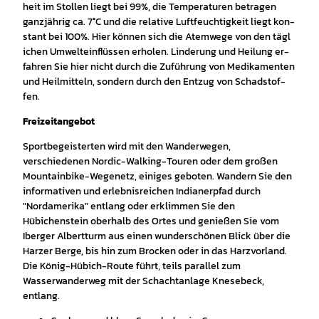
heit im Stol­len liegt bei 99%, die Tem­pe­ra­tu­ren be­tra­gen
ganz­jäh­rig ca. 7°C und die re­la­ti­ve Luft­feuch­tig­keit liegt kon­
stant bei 100%. Hier kön­nen sich die Atem­we­ge von den täg­l
i­chen Um­welt­ein­flüs­sen er­ho­len. Lin­de­rung und Hei­lung er­
fah­ren Sie hier nicht durch die Zu­füh­rung von Me­di­ka­men­ten
und Heil­mit­teln, son­dern durch den Ent­zug von Schad­stof­
fen.
Freizeitangebot
Sportbegeisterten wird mit den Wanderwegen,
verschiedenen Nordic-Walking-Touren oder dem großen
Mountainbike-Wegenetz, einiges geboten. Wandern Sie den
informativen und erlebnisreichen Indianerpfad durch
"Nordamerika" entlang oder erklimmen Sie den
Hübichenstein oberhalb des Ortes und genießen Sie vom
Iberger Albertturm aus einen wunderschönen Blick über die
Harzer Berge, bis hin zum Brocken oder in das Harzvorland.
Die König-Hübich-Route führt, teils parallel zum
Wasserwanderweg mit der Schachtanlage Knesebeck,
entlang.