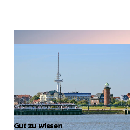
Gut zu wissen
©
CC-BY-SA