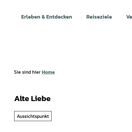
Z
u
Erleben & Entdecken
Reiseziele
Ve
m
I
n
h
a
l
t
Sie sind hier
Home
Alte Liebe
Aussichtspunkt