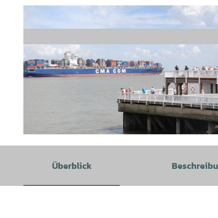
©
CC-BY-SA
Überblick
Beschreib