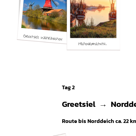
Ein Roadtrip durch Ostfriesland – Greetsiel
Tag 2
Greetsiel
→
Nordd
Route bis Norddeich ca. 22 k