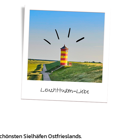
Ein Roadtrip durch Ostfriesland – Pilsumer Leuchtturm
schönsten Sielhäfen Ostfrieslands.