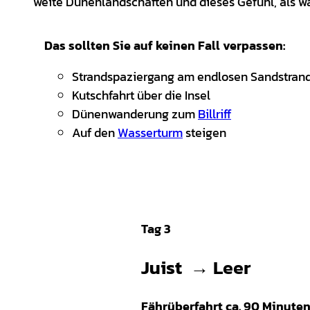
weite Dünenlandschaften und dieses Gefühl, als wär
Das sollten Sie auf keinen Fall verpassen:
Strandspaziergang am endlosen Sandstran
Kutschfahrt über die Insel
Dünenwanderung zum
Billriff
Auf den
Wasserturm
steigen
Tag 3
Juist →
Leer
Fährüberfahrt ca. 90 Minuten