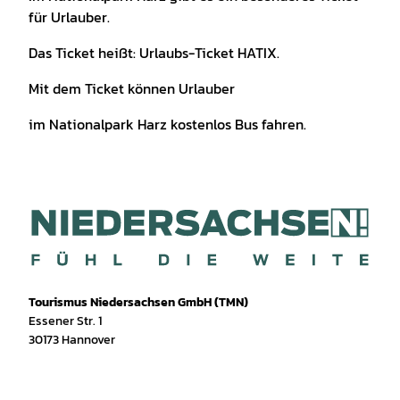
für Urlauber.
Das Ticket heißt: Urlaubs-Ticket HATIX.
Mit dem Ticket können Urlauber
im Nationalpark Harz kostenlos Bus fahren.
Tourismus Niedersachsen GmbH (TMN)
Essener Str. 1
30173 Hannover
I
f
T
Y
W
P