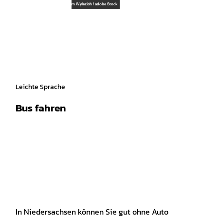
spiele
Z
© Bjoern Wylezich/ adobe Stock, Bjoern Wylezich / adobe Stock
u
Leichte
Gebärdensprache
Suche
Menü
m
Sprache
I
n
h
a
l
t
Leichte Sprache
Bus fahren
In Niedersachsen können Sie gut ohne Auto