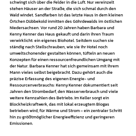
schwingt sich über die Felder in die Luft. Nur vereinzelt
stehen Häuser an der Straße, die sich schmal durch den
Wald windet. Sandfarben ist das letzte Haus in dem kleinen
Örtchen Dübbekold inmitten des Göhrdewalds im östlichen
Niedersachsen. Vor rund 20 Jahren haben Barbara und
Kenny Kenner das Haus gekauft und darin ihren Traum
verwirklicht: ein eigenes Biohotel. Seitdem suchen sie
ständig nach Stellschrauben, wie sie ihr Hotel noch
umweltschonender gestalten können, tüfteln an neuen
Konzepten für einen ressourcenfreundlichen Umgang mit
der Natur. Barbara Kenner hat sich gemeinsam mit ihrem
Mann vieles selbst beigebracht. Dazu gehört auch die
präzise Erfassung des eigenen Energie- und
Ressourcenverbrauchs: Kenny Kenner dokumentiert seit
Jahren den Strombedarf, den Wasserverbrauch und viele
weitere Kennzahlen des Betriebs. Im Keller sorgt ein
Blockheizkraftwerk, das mit lokal erzeugtem Biogas
betrieben wird, für Wärme und Strom – ein zentraler Schritt
hin zu größtmöglicher Energieeffizienz und geringeren
Emissionen.