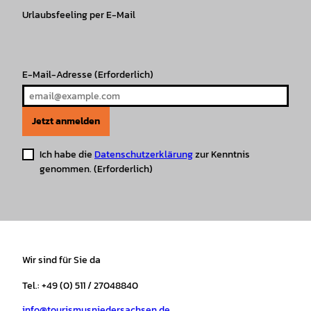
g
o
k
b
A
r
r
Urlaubsfeeling per E-Mail
o
e
p
e
a
k
p
s
m
t
E-Mail-Adresse
(Erforderlich)
Jetzt anmelden
Ich habe die
Datenschutzerklärung
zur Kenntnis
genommen.
(Erforderlich)
Wir sind für Sie da
Tel.: +49 (0) 511 / 27048840
info@tourismusniedersachsen.de