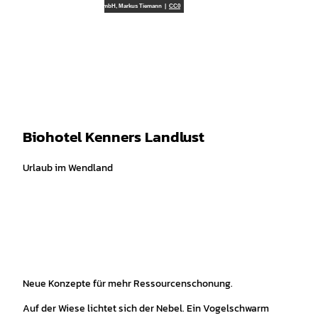
spiele
Z
TourismusMarketing Niedersachsen GmbH, Markus Tiemann |
CC0
u
Leichte
Gebärdensprache
Suche
Menü
m
Sprache
I
n
h
a
l
t
Biohotel Kenners Landlust
Urlaub im Wendland
Neue Konzepte für mehr Ressourcenschonung.
Auf der Wiese lichtet sich der Nebel. Ein Vogelschwarm