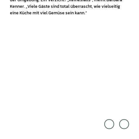
Kenner. „Viele Gäste sind total überrascht, wie vielseitig
eine Küche mit viel Gemüse sein kann.“
Cross
Cross
Media
Media
Reda
Reda
ktion
ktion
|
|
CC-B
CC-B
Y
Y