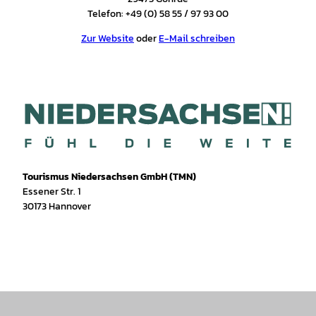
Telefon: +49 (0) 58 55 / 97 93 00
Zur Website
oder
E-Mail schreiben
Tourismus Niedersachsen GmbH (TMN)
Essener Str. 1
30173 Hannover
I
f
T
Y
W
P
n
a
i
o
h
i
s
c
k
u
a
n
t
e
T
T
t
t
a
b
o
u
s
e