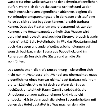
Wasser für eine Weile schwebend der Schwerkraft entfliehen
dürfen. Wenn sich der Deckel sachte schließt und weder
Musik noch Licht vom Eigentlichen ablenken, beginnt die
60-minütige Entspannungszeit, in der Gäste sich „auf eine
Reise zu sich selbst begeben können,“ erzählt Barbara
Kenner. Dass das Floatarium energiesparend ist, war den
Kenners eine Herzensangelegenheit: „Das Wasser wird
gereinigt und recycelt, und auch der Stromverbrauch ist sehr
niedrig“, erklärt die Hotelinhaberin. Wie das Floatarium sind
auch Massagen und andere Wellnessbehandlungen auf
Wunsch buchbar. In der Sauna aus Pappelholz und im
Ruheraum dürfen sich alle Gäste rund um die Uhr
wohlfühlen.
Das Durchatmen, die tiefe Entspannung – sie stellen sich
nicht nur im „Wellnesst“ ein. „Wer bei uns übernachtet, muss
eigentlich nur eines tun: gar nichts,“ sagt Barbara mit ihrem
breiten Lächeln. Und es ist doch so: Wenn der Stress
nachlässt, entsteht oft Raum. Zum Beispiel dafür, die
Umgebung genauer wahrzunehmen. Und vielleicht
entdecken Gäste dann auch die vielen Besonderheiten, mit
denen das Hotel gestaltet ist. Was machen denn die