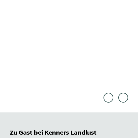
Cross
Cross
Media
Media
Reda
Reda
ktion
ktion
|
|
CC-B
CC-B
Y
Y
Zu Gast bei Kenners Landlust