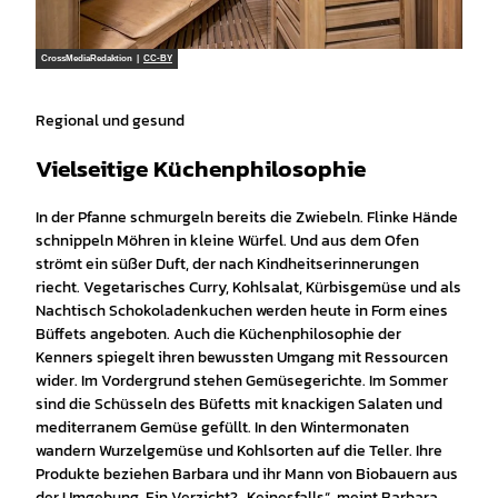
CrossMediaRedaktion |
CC-BY
Regional und gesund
Vielseitige Küchenphilosophie
In der Pfanne schmurgeln bereits die Zwiebeln. Flinke Hände
schnippeln Möhren in kleine Würfel. Und aus dem Ofen
strömt ein süßer Duft, der nach Kindheitserinnerungen
riecht. Vegetarisches Curry, Kohlsalat, Kürbisgemüse und als
Nachtisch Schokoladenkuchen werden heute in Form eines
Büffets angeboten. Auch die Küchenphilosophie der
Kenners spiegelt ihren bewussten Umgang mit Ressourcen
wider. Im Vordergrund stehen Gemüsegerichte. Im Sommer
sind die Schüsseln des Büfetts mit knackigen Salaten und
mediterranem Gemüse gefüllt. In den Wintermonaten
wandern Wurzelgemüse und Kohlsorten auf die Teller. Ihre
Produkte beziehen Barbara und ihr Mann von Biobauern aus
der Umgebung. Ein Verzicht? „Keinesfalls“, meint Barbara