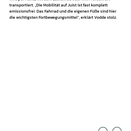
transportiert. „Die Mobilität auf Juist ist fast komplett
emissionsfrei. Das Fahrrad und die eigenen Füße sind hier
die wichtigsten Fortbewegungsmittel“, erklärt Vodde stolz.
Lars
Isabel
Wehr
a Paci
mann
ni, C
|
MR |