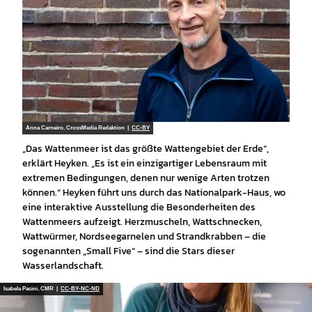
Anna Carneiro, CrossMedia Redaktion |
CC-BY
„Das Wattenmeer ist das größte Wattengebiet der Erde“,
erklärt Heyken. „Es ist ein einzigartiger Lebensraum mit
extremen Bedingungen, denen nur wenige Arten trotzen
können.“ Heyken führt uns durch das Nationalpark-Haus, wo
eine interaktive Ausstellung die Besonderheiten des
Wattenmeers aufzeigt. Herzmuscheln, Wattschnecken,
Wattwürmer, Nordseegarnelen und Strandkrabben – die
sogenannten „Small Five“ – sind die Stars dieser
Wasserlandschaft.
Isabela Pacini, CMR |
CC-BY-NC-ND