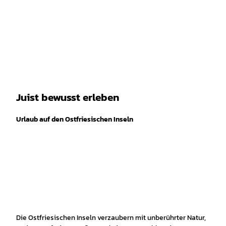
spiele
Z
Isabela Pacini, CMR |
CC-BY
u
Leichte
Gebärdensprache
Suche
Menü
m
Sprache
I
n
h
a
l
t
Juist bewusst erleben
Urlaub auf den Ostfriesischen Inseln
Die Ostfriesischen Inseln verzaubern mit unberührter Natur,