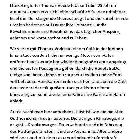
Marketingleiter Thomas Vodde lebt seit über 25 Jahren
auf Juist – und setzt sich leidenschaftlich für den Erhalt der
Insel ein. Der steigende Meeresspiegel und die zunehmende
Erosion bedrohen auf Dauer ihre Existenz. Für die
Bewohnerinnen und Bewohner ist das täglicher Ansporn,
achtsam und vorausschauend zu leben.
Wir sitzen mit Thomas Vodde in einem Café in der kleinen
Innenstadt von Juist, die nur wenige Meter vom Hafen
entfernt liegt. Gerade hat wieder eine große Fähre angelegt
und die ersten Passagiere gehen durch die Hauptstraße.
Einige von ihnen ziehen mit Strandutensilien und Koffern
voll beladene Handkarren hinter sich her. Und auch die Zahl
der Lastenräder mit großen Transportkisten nimmt
kurzzeitig zu, wenn wieder eine Fähre ihre Waren am Hafen
ablädt.
Autos sucht man hier vergebens. Juist ist, wie die meisten
Ostfriesischen Inseln, autofrei. Die wenigen Fahrzeuge, die
es gibt – Krankenwagen, Feuerwehrauto und ein Fahrzeug
des Rettungsdienstes – sind die Ausnahme. Alles andere
wird per Hand, mit dem Lastenrad oder mit Pferdekraft