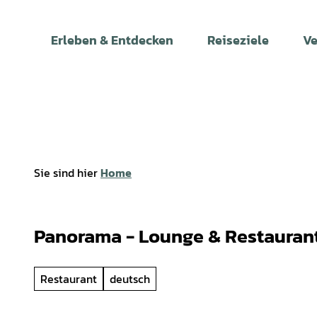
Z
u
Erleben & Entdecken
Reiseziele
Ve
m
I
n
h
a
l
t
Sie sind hier
Home
Panorama - Lounge & Restauran
Restaurant
deutsch