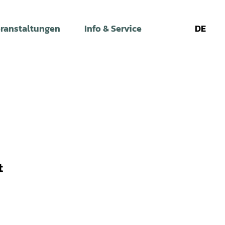
ranstaltungen
Info & Service
DE
Leichte
Gebärdens
Su
Sprache
t