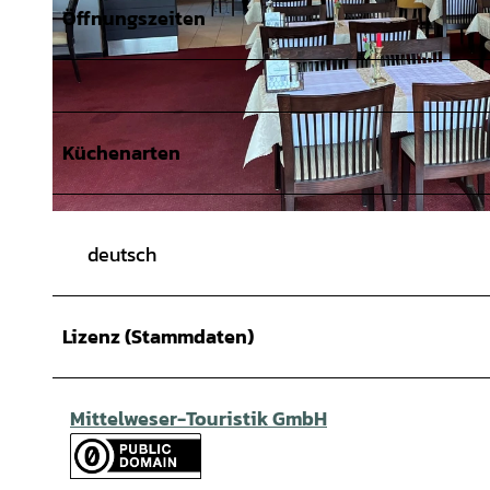
Öffnungszeiten
Küchenarten
© Mittelweser-Touristik GmbH |
CC-BY
deutsch
Lizenz (Stammdaten)
Mittelweser-Touristik GmbH