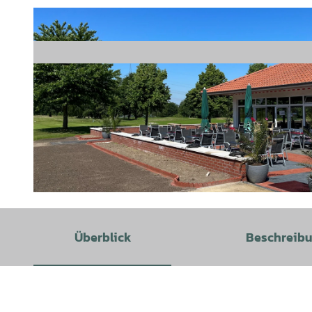
© Mittelweser-Touristik GmbH |
CC-BY
Überblick
Beschreib