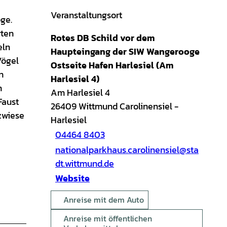
Veranstaltungsort
ge.
rten
Rotes DB Schild vor dem
eln
Haupteingang der SIW Wangerooge
Vögel
Ostseite Hafen Harlesiel (Am
n
Harlesiel 4)
h
Am Harlesiel 4
Faust
26409
Wittmund Carolinensiel
-
zwiese
Harlesiel
04464 8403
nationalparkhaus.carolinensiel@sta
dt.wittmund.de
Website
Anreise mit dem Auto
Anreise mit öffentlichen