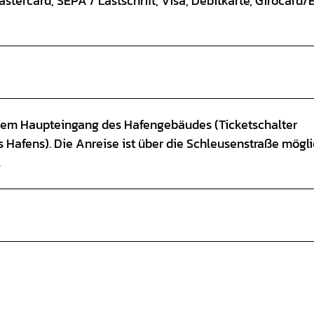
stercard, SEPA / Lastschrift, Visa, Debitkarte, Girocard/
or dem Haupteingang des Hafengebäudes (Ticketschalter
 Hafens). Die Anreise ist über die Schleusenstraße mögli
.