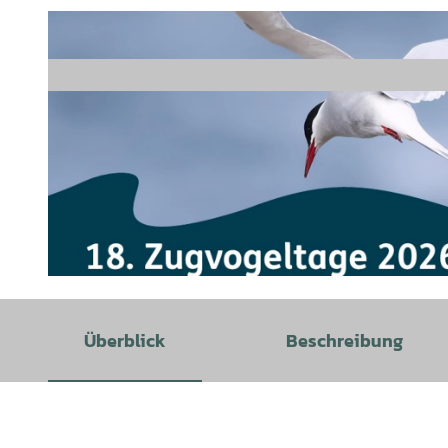
© Nationalpark-Haus Carolinensiel |
CC-BY-SA
Überblick
Beschreibung