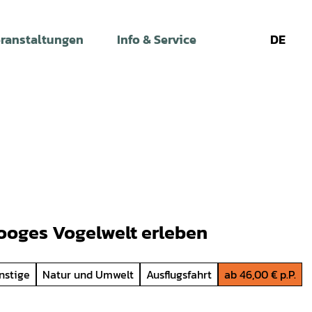
ranstaltungen
Info & Service
DE
Leichte
Gebärdens
Su
Sprache
ooges Vogelwelt erleben
nstige
Natur und Umwelt
Ausflugsfahrt
ab 46,00 € p.P.