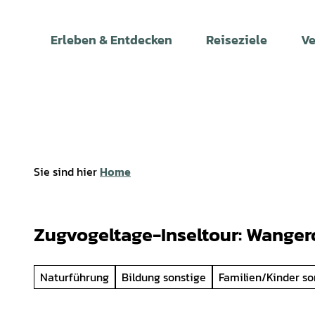
Z
u
Erleben & Entdecken
Reiseziele
Ve
m
I
n
h
a
l
t
Sie sind hier
Home
Zugvogeltage-Inseltour: Wanger
Naturführung
Bildung sonstige
Familien/Kinder so