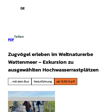
spiele
Z
u
DE
Leichte
Gebärdensprache
Suche
Menü
m
Sprache
I
n
h
a
Teilen
l
PDF
t
Zugvögel erleben im Weltnaturerbe
Wattenmeer – Exkursion zu
ausgewählten Hochwasserrastplätzen
... mit dem Bus
Naturführung
ab 13,50 € p.P.