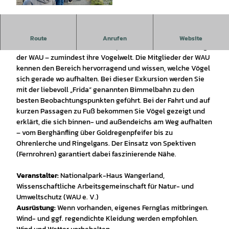
©
CC-BY-SA
Mit dem Watt'n Express "Frida" auf Vogelbeobachtungs-Tour.
Route
Anrufen
Website
Die Küste Frieslands steht komplett unter der Beobachtung
der WAU – zumindest ihre Vogelwelt. Die Mitglieder der WAU
kennen den Bereich hervorragend und wissen, welche Vögel
sich gerade wo aufhalten. Bei dieser Exkursion werden Sie
mit der liebevoll „Frida“ genannten Bimmelbahn zu den
besten Beobachtungspunkten geführt. Bei der Fahrt und auf
kurzen Passagen zu Fuß bekommen Sie Vögel gezeigt und
erklärt, die sich binnen- und außendeichs am Weg aufhalten
– vom Berghänfling über Goldregenpfeifer bis zu
Ohrenlerche und Ringelgans. Der Einsatz von Spektiven
(Fernrohren) garantiert dabei faszinierende Nähe.
Veranstalter:
Nationalpark-Haus Wangerland,
Wissenschaftliche Arbeitsgemeinschaft für Natur- und
Umweltschutz (WAU e. V.)
Ausrüstung:
Wenn vorhanden, eigenes Fernglas mitbringen.
Wind- und ggf. regendichte Kleidung werden empfohlen.