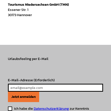
Tourismus Niedersachsen GmbH (TMN)
Essener Str. 1
30173 Hannover
I
f
T
Y
W
P
n
a
i
o
h
i
s
c
k
u
a
n
t
e
T
T
t
t
a
b
o
u
s
e
g
o
k
b
A
r
r
Urlaubsfeeling per E-Mail
o
e
p
e
a
k
p
s
m
t
E-Mail-Adresse
(Erforderlich)
Jetzt anmelden
Ich habe die
Datenschutzerklärung
zur Kenntnis