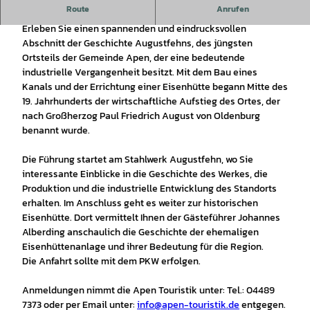
Route
Anrufen
Augustfehns Indus
t
riegeschichte erleben.
Erleben Sie einen spannenden und eindrucksvollen
Abschnitt der Geschichte Augustfehns, des jüngsten
Ortsteils der Gemeinde Apen, der eine bedeutende
industrielle Vergangenheit besitzt. Mit dem Bau eines
Kanals und der Errichtung einer Eisenhütte begann Mitte des
19. Jahrhunderts der wirtschaftliche Aufstieg des Ortes, der
nach Großherzog Paul Friedrich August von Oldenburg
benannt wurde.
Die Führung startet am Stahlwerk Augustfehn, wo Sie
interessante Einblicke in die Geschichte des Werkes, die
Produktion und die industrielle Entwicklung des Standorts
erhalten. Im Anschluss geht es weiter zur historischen
Eisenhütte. Dort vermittelt Ihnen der Gästeführer Johannes
Alberding anschaulich die Geschichte der ehemaligen
Eisenhüttenanlage und ihrer Bedeutung für die Region.
Die Anfahrt sollte mit dem PKW erfolgen.
Anmeldungen nimmt die Apen Touristik unter: Tel.: 04489
7373 oder per Email unter:
info@apen-touristik.de
entgegen.