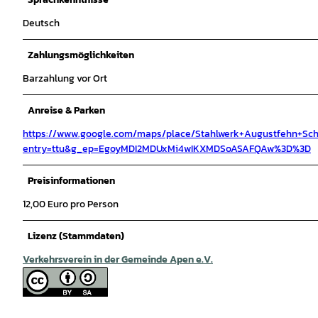
Deutsch
Zahlungsmöglichkeiten
Barzahlung vor Ort
Anreise & Parken
https://www.google.com/maps/place/Stahlwerk+Augustfehn+Schm
entry=ttu&g_ep=EgoyMDI2MDUxMi4wIKXMDSoASAFQAw%3D%3D
Preisinformationen
12,00 Euro pro Person
Lizenz (Stammdaten)
Verkehrsverein in der Gemeinde Apen e.V.