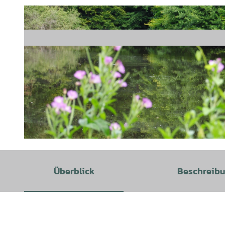
© GLC |
CC-BY
Überblick
Beschreib