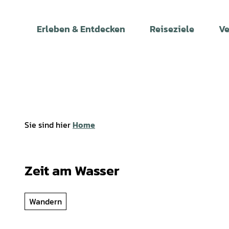
Z
u
Erleben & Entdecken
Reiseziele
Ve
m
I
n
h
a
l
t
Sie sind hier
Home
Zeit am Wasser
Wandern