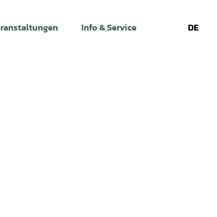
ranstaltungen
Info & Service
DE
Leichte
Gebärdens
Su
Sprache