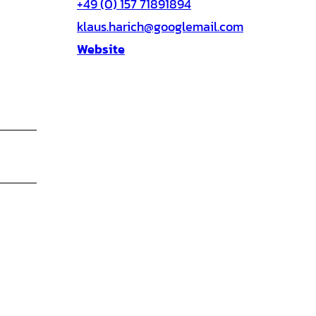
+49 (0) 157 71891894
klaus.harich@googlemail.com
Website