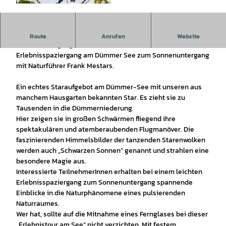
© Pixabay |
CC0
Naturparkführung zur Vogelbeobachtung zum
Route
Anrufen
Website
Sonnenuntergang mit Frank Mestars.
Erlebnisspaziergang am Dümmer See zum Sonnenuntergang
mit Naturführer Frank Mestars.
Ein echtes Staraufgebot am Dümmer-See mit unseren aus
manchem Hausgarten bekannten Star. Es zieht sie zu
Tausenden in die Dümmerniederung.
Hier zeigen sie in großen Schwärmen fliegend ihre
spektakulären und atemberaubenden Flugmanöver. Die
faszinierenden Himmelsbilder der tanzenden Starenwolken
werden auch „Schwarzen Sonnen“ genannt und strahlen eine
besondere Magie aus.
Interessierte TeilnehmerInnen erhalten bei einem leichten
Erlebnisspaziergang zum Sonnenuntergang spannende
Einblicke in die Naturphänomene eines pulsierenden
Naturraumes.
Wer hat, sollte auf die Mitnahme eines Fernglases bei dieser
„Erlebnistour am See“ nicht verzichten. Mit festem