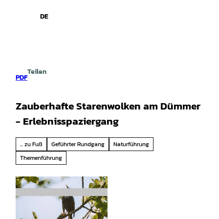
spiele
Z
u
DE
Leichte
Gebärdensprache
Suche
Menü
m
Sprache
I
n
h
a
Teilen
l
PDF
t
Zauberhafte Starenwolken am Dümmer
- Erlebnisspaziergang
... zu Fuß
Geführter Rundgang
Naturführung
Themenführung