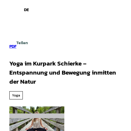
spiele
Z
u
DE
Leichte
Gebärdensprache
Suche
Menü
m
Sprache
I
n
h
a
Teilen
l
PDF
t
Yoga im Kurpark Schierke –
Entspannung und Bewegung inmitten
der Natur
Yoga