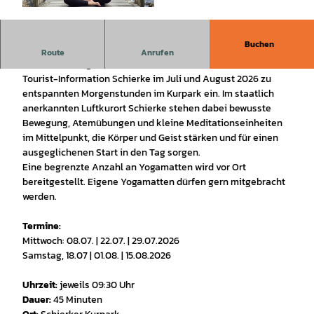
© Heiko_Cinibulk |
CC-BY-SA
Buchen
Entspannung und Bewegung inmitten der Natur
Route
Anrufen
Mit sanften Yoga-Einheiten unter freiem Himmel lädt die
Tourist-Information Schierke im Juli und August 2026 zu
entspannten Morgenstunden im Kurpark ein. Im staatlich
anerkannten Luftkurort Schierke stehen dabei bewusste
Bewegung, Atemübungen und kleine Meditationseinheiten
im Mittelpunkt, die Körper und Geist stärken und für einen
ausgeglichenen Start in den Tag sorgen.
Eine begrenzte Anzahl an Yogamatten wird vor Ort
bereitgestellt. Eigene Yogamatten dürfen gern mitgebracht
werden.
Termine:
Mittwoch: 08.07. | 22.07. | 29.07.2026
Samstag, 18.07 | 01.08. | 15.08.2026
Uhrzeit:
jeweils 09:30 Uhr
Dauer:
45 Minuten