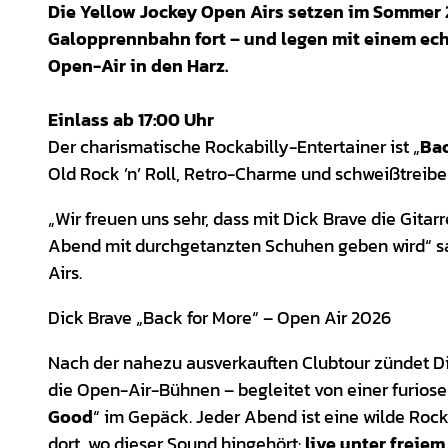
Die Yellow Jockey Open Airs setzen im Sommer 
Galopprennbahn fort – und legen mit einem ech
Open-Air in den Harz.
Einlass ab 17:00 Uhr
Der charismatische Rockabilly-Entertainer ist „
Bac
Old Rock ’n’ Roll, Retro-Charme und schweißtreibe
„Wir freuen uns sehr, dass mit Dick Brave die Gita
Abend mit durchgetanzten Schuhen geben wird“ sag
Airs.
Dick Brave „Back for More“ – Open Air 2026
Nach der nahezu ausverkauften Clubtour zündet Di
die Open-Air-Bühnen – begleitet von einer furio
Good
“ im Gepäck. Jeder Abend ist eine wilde Ro
dort, wo dieser Sound hingehört:
live unter freie