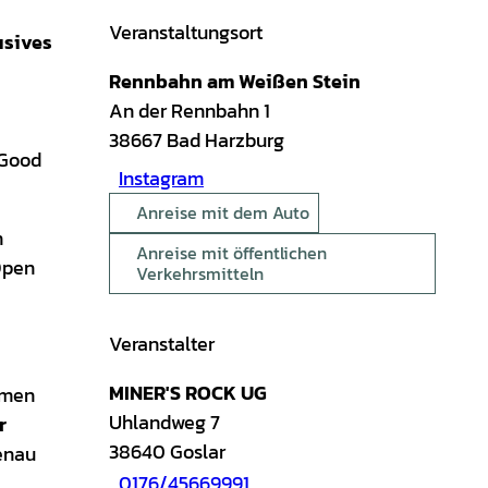
Veranstaltungsort
usives
Rennbahn am Weißen Stein
An der Rennbahn 1
38667
Bad Harzburg
 Good
Instagram
Anreise mit dem Auto
n
Anreise mit öffentlichen
Open
Verkehrsmitteln
Veranstalter
MINER'S ROCK UG
omen
Uhlandweg 7
r
38640
Goslar
enau
0176/45669991