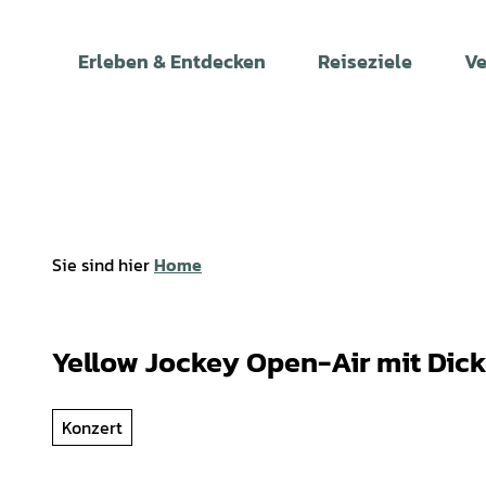
Z
u
Erleben & Entdecken
Reiseziele
Ve
m
I
n
h
a
l
t
Sie sind hier
Home
Yellow Jockey Open-Air mit Dick
Konzert