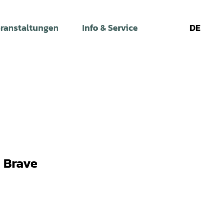
ranstaltungen
Info & Service
DE
Leichte
Gebärdens
Su
Sprache
 Brave