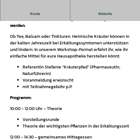
Heimische Kräuter, Tee und Salbe: Der Workshop zeigt, wie
Route
Website
einfache Mittel für die Erkältungszeit selbst hergestellt
werden.
Ob Tee, Balsam oder Tinkturen. Heimische Kräuter können in
der kalten Jahreszeit bei Erkältungssymtomen unterstützen
und lindern. In unserem Workshop-Format erfahrt ihr, wie ihr
einfache Mittel für eure Hausapotheke herstellen könnt.
Referentin Stefanie “Kräuterpfad” (Pharmazeutin,
Naturführerin)
Voranmeldung erwünscht
mit Teilnahmegebühr p.P.
Programm:
10:00 - 12:00 Uhr – Theorie
Vorstellungsrunde
Theorie der wichtigsten Pflanzen in der Erkältungszeit
12:00 - 14:30 – gemeinsames Mittagessen