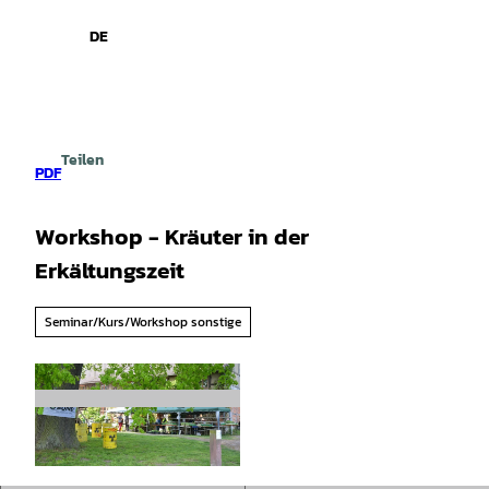
spiele
Z
u
DE
Leichte
Gebärdensprache
Suche
Menü
m
Sprache
I
n
h
a
Teilen
l
PDF
t
Workshop - Kräuter in der
Erkältungszeit
Seminar/Kurs/Workshop sonstige
© Tourist-Information Salzgitter |
CC-BY