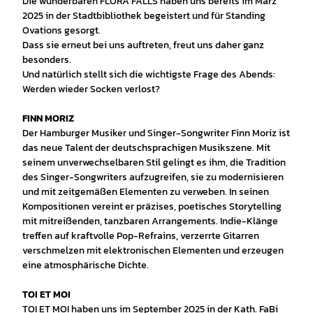
Die wunderbaren FLORA FALLS haben uns bereits im März
2025 in der Stadtbibliothek begeistert und für Standing
Ovations gesorgt.
Dass sie erneut bei uns auftreten, freut uns daher ganz
besonders.
Und natürlich stellt sich die wichtigste Frage des Abends:
Werden wieder Socken verlost?
FINN MORIZ
Der Hamburger Musiker und Singer-Songwriter Finn Moriz ist
das neue Talent der deutschsprachigen Musikszene. Mit
seinem unverwechselbaren Stil gelingt es ihm, die Tradition
des Singer-Songwriters aufzugreifen, sie zu modernisieren
und mit zeitgemäßen Elementen zu verweben. In seinen
Kompositionen vereint er präzises, poetisches Storytelling
mit mitreißenden, tanzbaren Arrangements. Indie-Klänge
treffen auf kraftvolle Pop-Refrains, verzerrte Gitarren
verschmelzen mit elektronischen Elementen und erzeugen
eine atmosphärische Dichte.
TOI ET MOI
TOI ET MOI haben uns im September 2025 in der Kath. FaBi