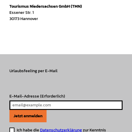
Tourismus Niedersachsen GmbH (TMN)
Essener Str. 1
30173 Hannover
I
f
T
Y
W
P
n
a
i
o
h
i
s
c
k
u
a
n
t
e
T
T
t
t
a
b
o
u
s
e
g
o
k
b
A
r
r
Urlaubsfeeling per E-Mail
o
e
p
e
a
k
p
s
m
t
E-Mail-Adresse
(Erforderlich)
Jetzt anmelden
Ich habe die
Datenschutzerklärung
zur Kenntnis