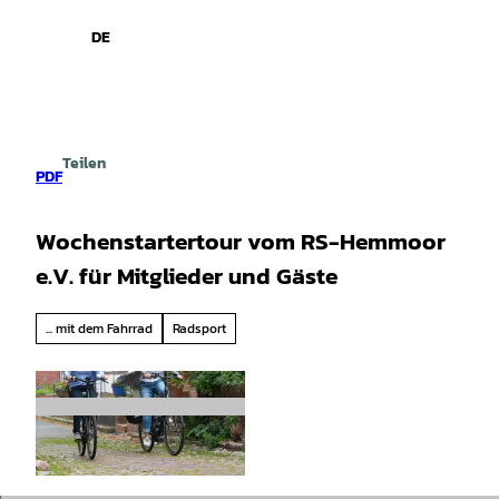
spiele
Z
u
DE
Leichte
Gebärdensprache
Suche
Menü
m
Sprache
I
n
h
a
Teilen
l
PDF
t
Wochenstartertour vom RS-Hemmoor
e.V. für Mitglieder und Gäste
... mit dem Fahrrad
Radsport
© Bernd Otten PhotographieVG Bild-Kunst Ur
h.-Nr.: 323 6 313 |
CC-BY-SA