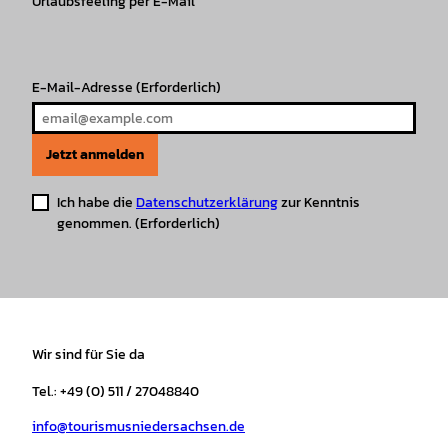
r
Urlaubsfeeling per E-Mail
o
e
p
e
a
k
p
s
m
t
E-Mail-Adresse
(Erforderlich)
Jetzt anmelden
Ich habe die
Datenschutzerklärung
zur Kenntnis
genommen.
(Erforderlich)
Wir sind für Sie da
Tel.: +49 (0) 511 / 27048840
info@tourismusniedersachsen.de