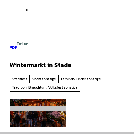
spiele
Z
u
DE
Leichte
Gebärdensprache
Suche
Menü
m
Sprache
I
n
h
a
Teilen
l
PDF
t
Wintermarkt in Stade
Stadtfest
Show sonstige
Familien/Kinder sonstige
Tradition, Brauchtum, Volksfest sonstige
© unsplash |
CC-BY-SA