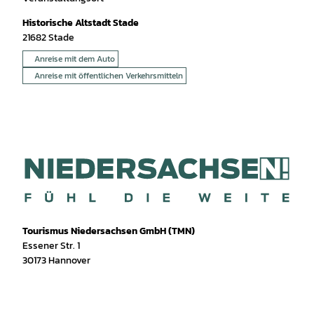
Historische Altstadt Stade
21682
Stade
Anreise mit dem Auto
Anreise mit öffentlichen Verkehrsmitteln
Tourismus Niedersachsen GmbH (TMN)
Essener Str. 1
30173 Hannover
I
f
T
Y
W
P
n
a
i
o
h
i