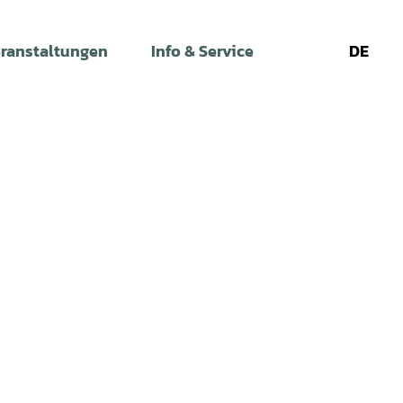
ranstaltungen
Info & Service
DE
Leichte
Gebärdens
Su
Sprache