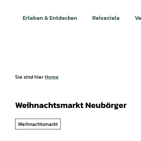
Z
u
Erleben & Entdecken
Reiseziele
Ve
m
I
n
h
a
l
t
Sie sind hier
Home
Weihnachtsmarkt Neubörger
Weihnachtsmarkt