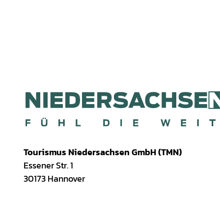
Tourismus Niedersachsen GmbH (TMN)
Essener Str. 1
30173 Hannover
I
f
T
Y
W
P