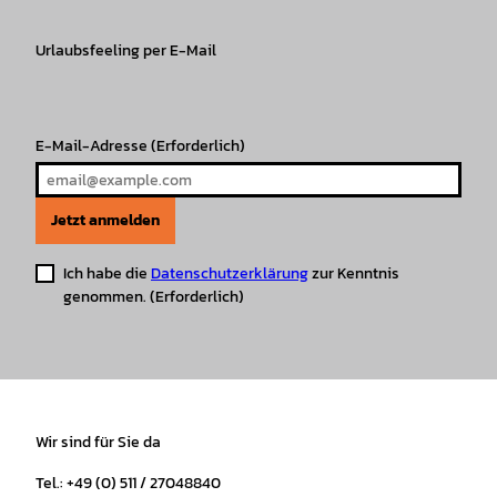
a
b
o
u
s
e
g
o
k
b
A
r
r
Urlaubsfeeling per E-Mail
o
e
p
e
a
k
p
s
m
t
E-Mail-Adresse
(Erforderlich)
Jetzt anmelden
Ich habe die
Datenschutzerklärung
zur Kenntnis
genommen.
(Erforderlich)
Wir sind für Sie da
Tel.: +49 (0) 511 / 27048840