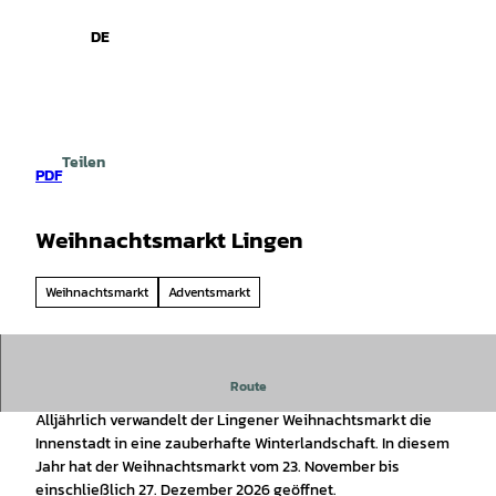
spiele
Z
u
DE
Leichte
Gebärdensprache
Suche
Menü
m
Sprache
I
n
h
a
Teilen
l
PDF
t
Weihnachtsmarkt Lingen
Weihnachtsmarkt
Adventsmarkt
Weihnachtsmarkt Lingen
Route
Alljährlich verwandelt der Lingener Weihnachtsmarkt die
Innenstadt in eine zauberhafte Winterlandschaft. In diesem
Jahr hat der Weihnachtsmarkt vom 23. November bis
einschließlich 27. Dezember 2026 geöffnet.