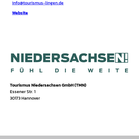
info@tourismus-lingen.de
Website
Tourismus Niedersachsen GmbH (TMN)
Essener Str. 1
30173 Hannover
I
f
T
Y
W
P
n
a
i
o
h
i
s
c
k
u
a
n
t
e
T
T
t
t