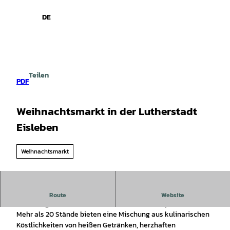
spiele
Z
u
DE
Leichte
Gebärdensprache
Suche
Menü
m
Sprache
I
n
h
a
Teilen
l
PDF
t
Weihnachtsmarkt in der Lutherstadt
Eisleben
Weihnachtsmarkt
Der Eisleber Weihnachtsmarkt lädt jedes Jahr zu
Route
Website
stimmungsvollen Stunden in festlicher Atmosphäre ein.
Mehr als 20 Stände bieten eine Mischung aus kulinarischen
Köstlichkeiten von heißen Getränken, herzhaften