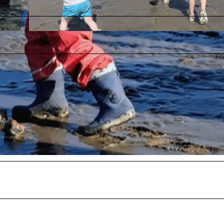
© Wattenhuus Bensersiel |
CC-BY-SA