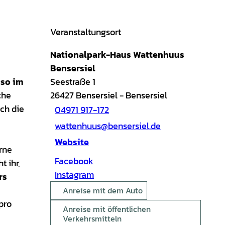
Veranstaltungsort
Nationalpark-Haus Wattenhuus
Bensersiel
 so im
Seestraße 1
che
26427
Bensersiel
- Bensersiel
sch die
04971 917-172
wattenhuus@bensersiel.de
Website
erne
Facebook
 ihr,
Instagram
rs
Anreise mit dem Auto
pro
Anreise mit öffentlichen
Verkehrsmitteln