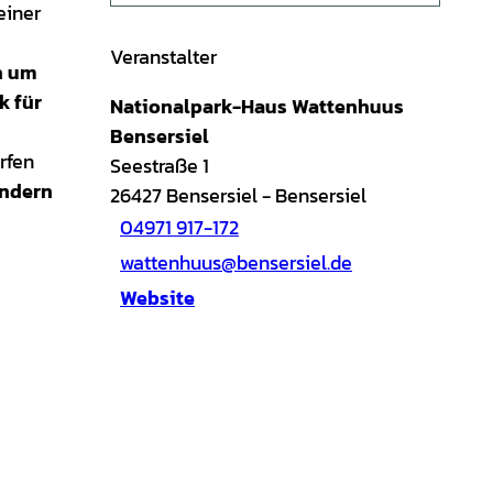
 einer
Veranstalter
h um
k für
Nationalpark-Haus Wattenhuus
Bensersiel
rfen
Seestraße 1
indern
26427
Bensersiel
- Bensersiel
04971 917-172
wattenhuus@bensersiel.de
Website