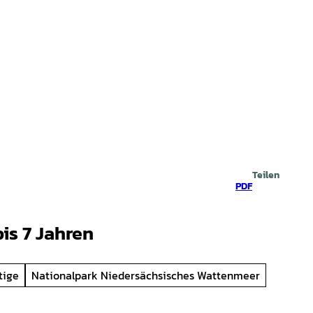
prache
che
Teilen
PDF
bis 7 Jahren
tige
Nationalpark Niedersächsisches Wattenmeer