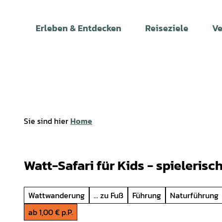
Z
u
Erleben & Entdecken
Reiseziele
Ve
m
I
n
h
a
l
t
Sie sind hier
Home
Watt-Safari für Kids - spieleris
Wattwanderung
... zu Fuß
Führung
Naturführung
ab 1,00 € p.P.