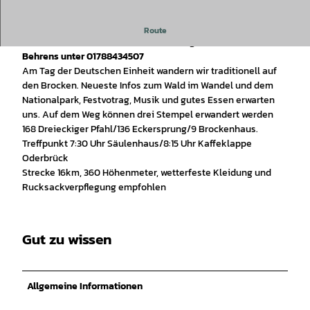
Geführte Wanderung mit einem zertifizierten Wanderführer
Route
Wenn nicht anders benannt Anmeldungen bei Hendrik
Behrens unter 01788434507
Am Tag der Deutschen Einheit wandern wir traditionell auf
den Brocken. Neueste Infos zum Wald im Wandel und dem
Nationalpark, Festvotrag, Musik und gutes Essen erwarten
uns. Auf dem Weg können drei Stempel erwandert werden
168 Dreieckiger Pfahl/136 Eckersprung/9 Brockenhaus.
Treffpunkt 7:30 Uhr Säulenhaus/8:15 Uhr Kaffeklappe
Oderbrück
Strecke 16km, 360 Höhenmeter, wetterfeste Kleidung und
Rucksackverpflegung empfohlen
Gut zu wissen
Allgemeine Informationen