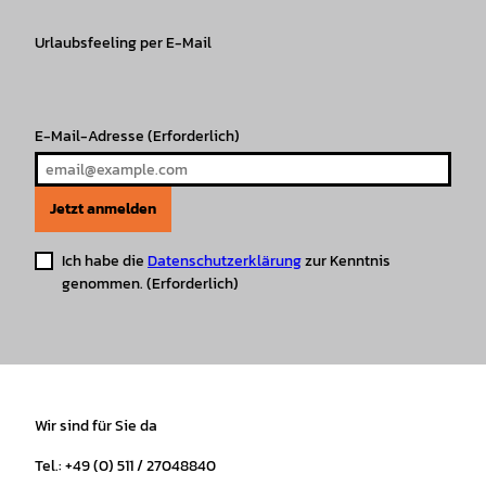
g
o
k
b
A
r
r
Urlaubsfeeling per E-Mail
o
e
p
e
a
k
p
s
m
t
E-Mail-Adresse
(Erforderlich)
Jetzt anmelden
Ich habe die
Datenschutzerklärung
zur Kenntnis
genommen.
(Erforderlich)
Wir sind für Sie da
Tel.: +49 (0) 511 / 27048840