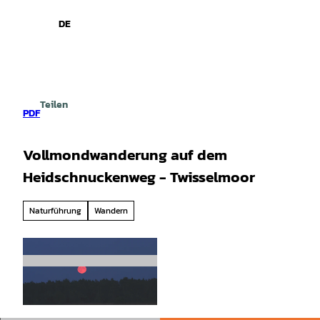
spiele
Z
u
DE
Leichte
Gebärdensprache
Suche
Menü
m
Sprache
I
n
h
a
Teilen
l
PDF
t
Vollmondwanderung auf dem
Heidschnuckenweg - Twisselmoor
Naturführung
Wandern
© Heinz Hoyer |
CC-BY-SA