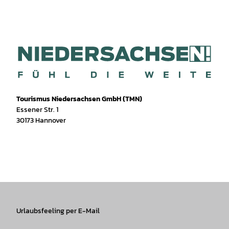
Tourismus Niedersachsen GmbH (TMN)
Essener Str. 1
30173 Hannover
I
f
T
Y
W
P
n
a
i
o
h
i
s
c
k
u
a
n
t
e
T
T
t
t
a
b
o
u
s
e
g
o
k
b
A
r
r
Urlaubsfeeling per E-Mail
o
e
p
e
a
k
p
s