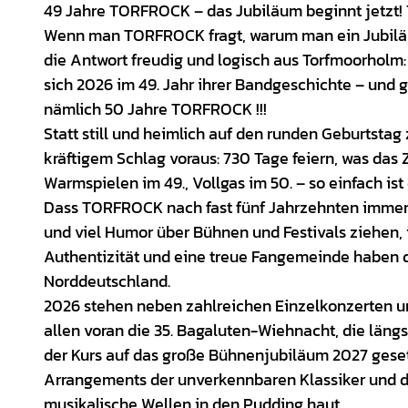
49 Jahre TORFROCK – das Jubiläum beginnt jetzt! 7
Wenn man TORFROCK fragt, warum man ein Jubiläum
die Antwort freudig und logisch aus Torfmoorholm
sich 2026 im 49. Jahr ihrer Bandgeschichte – und 
nämlich 50 Jahre TORFROCK !!!
Statt still und heimlich auf den runden Geburtsta
kräftigem Schlag voraus: 730 Tage feiern, was das 
Warmspielen im 49., Vollgas im 50. – so einfach ist 
Dass TORFROCK nach fast fünf Jahrzehnten immer 
und viel Humor über Bühnen und Festivals ziehen, is
Authentizität und eine treue Fangemeinde haben di
Norddeutschland.
2026 stehen neben zahlreichen Einzelkonzerten un
allen voran die 35. Bagaluten-Wiehnacht, die längst
der Kurs auf das große Bühnenjubiläum 2027 gesetz
Arrangements der unverkennbaren Klassiker und d
musikalische Wellen in den Pudding haut.