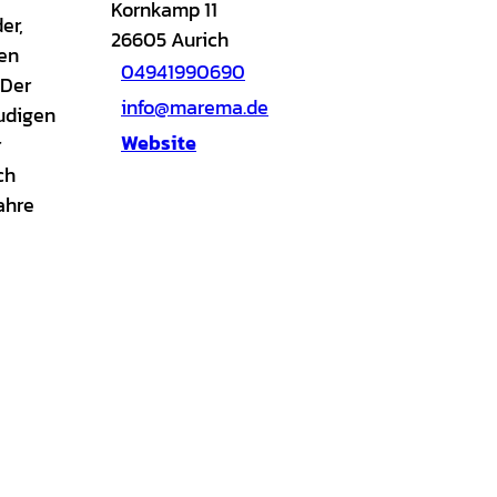
Kornkamp 11
er,
26605
Aurich
en
04941990690
 Der
info@marema.de
eudigen
Website
r
ch
ahre