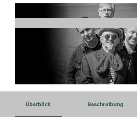
©
CC-BY-SA
Überblick
Beschreibung