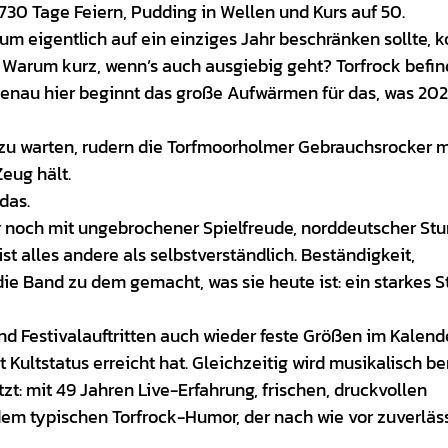
30 Tage Feiern, Pudding in Wellen und Kurs auf 50.
 eigentlich auf ein einziges Jahr beschränken sollte,
: Warum kurz, wenn’s auch ausgiebig geht? Torfrock befi
genau hier beginnt das große Aufwärmen für das, was 2027
g zu warten, rudern die Torfmoorholmer Gebrauchsrocker m
Zeug hält.
das.
noch mit ungebrochener Spielfreude, norddeutscher Stu
t alles andere als selbstverständlich. Beständigkeit,
e Band zu dem gemacht, was sie heute ist: ein starkes S
d Festivalauftritten auch wieder feste Größen im Kalend
 Kultstatus erreicht hat. Gleichzeitig wird musikalisch be
t: mit 49 Jahren Live-Erfahrung, frischen, druckvollen
em typischen Torfrock-Humor, der nach wie vor zuverläs