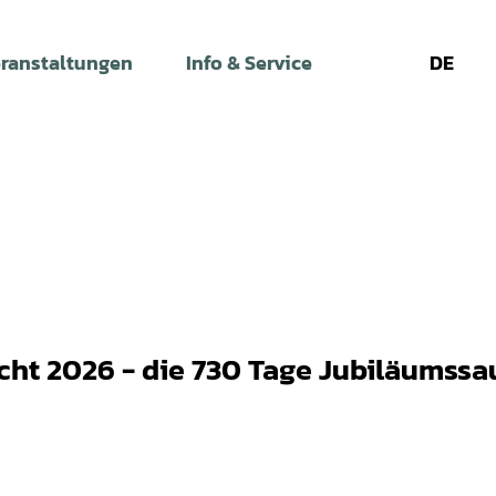
ranstaltungen
Info & Service
DE
Leichte
Gebärdens
Su
Sprache
cht 2026 - die 730 Tage Jubiläumssa