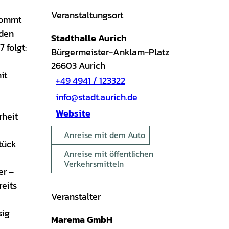
Veranstaltungsort
 kommt
nden
Stadthalle Aurich
 folgt:
Bürgermeister-Anklam-Platz
26603
Aurich
it
+49 4941 / 123322
info@stadt.aurich.de
Website
rheit
Anreise mit dem Auto
tück
Anreise mit öffentlichen
Verkehrsmitteln
er –
reits
Veranstalter
sig
Marema GmbH