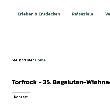
Z
u
Erleben & Entdecken
Reiseziele
Ve
m
I
n
h
a
l
t
Sie sind hier
Home
Torfrock - 35. Bagaluten-Wiehna
Konzert