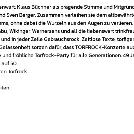
enwart: Klaus Büchner als prägende Stimme und Mitgründ
nd Sven Berger. Zusammen verleihen sie dem altbewährt
, ohne dabei die Wurzeln aus den Augen zu verlieren.
u, Wikinger, Wernersens und all die liebenswert trinkfr
und in jeder Zeile Gebrauchsrock. Zeitlose Texte, torfige
Gelassenheit sorgen dafür, dass TORFROCK-Konzerte au
e und fröhliche Torfrock-Party für alle Generationen. 49 J
 auf 50.
ten Torfrock
nten.