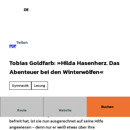
spiele
Z
u
DE
Leichte
Gebärdensprache
Suche
Menü
m
Sprache
I
n
h
a
Teilen
l
PDF
t
Tobias Goldfarb: »Hilda Hasenherz. Das
Abenteuer bei den Winterwölfen«
Gymnastik
Lesung
Buchen
Hilda Hasenherz ist zurück! Nachdem die mutige
Route
Website
Hasenheldin ihr Königreich vom bösen Baron von Ratzezahn
befreit hat, ist sie nun ausgerechnet auf seine Hilfe
angewiesen – denn nur er weiß etwas über ihre